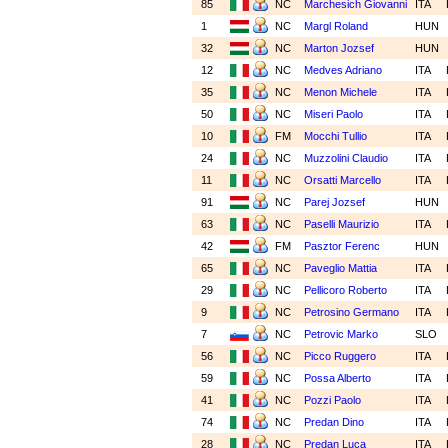
85
NC
Marchesich Giovanni
ITA
1
NC
Margl Roland
HUN
32
NC
Marton Jozsef
HUN
12
NC
Medves Adriano
ITA
35
NC
Menon Michele
ITA
50
NC
Miseri Paolo
ITA
10
FM
Mocchi Tullio
ITA
24
NC
Muzzolini Claudio
ITA
11
NC
Orsatti Marcello
ITA
91
NC
Parej Jozsef
HUN
63
NC
Paselli Maurizio
ITA
42
FM
Pasztor Ferenc
HUN
65
NC
Paveglio Mattia
ITA
29
NC
Pellicoro Roberto
ITA
9
NC
Petrosino Germano
ITA
7
NC
Petrovic Marko
SLO
56
NC
Picco Ruggero
ITA
59
NC
Possa Alberto
ITA
41
NC
Pozzi Paolo
ITA
74
NC
Predan Dino
ITA
28
NC
Predan Luca
ITA