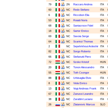
79
2N
Raccaro Andrea
ITA
60
NC
Redo Stefano
ITA
6
NC
Riccobon Elia
ITA
53
NC
Roiatti Noris
ITA
68
NC
Santacroce Fidel
ITA
18
NC
Sartor Enrico
ITA
69
NC
Savoia Serge
ITA
64
NC
Scarinzi Thomas
ITA
2
NC
Sepehrkhoui Ardeshir
ITA
82
NC
Sorgo Roberto
ITA
66
NC
Stefanutti Piero
ITA
72
NC
Szoke Kristof
HUN
20
NC
Tonon Alessandro
ITA
55
NC
Toth Csongor
HUN
88
NC
Urbisaglia Elvio
ITA
8
NC
Viola Enrico
ITA
13
NC
Vogt Andreas Frank
ITA
67
NC
Zanussi Leandro
ITA
38
NC
Zarattini Luciano
ITA
26
NC
Zlatanovic Marcus
SLO