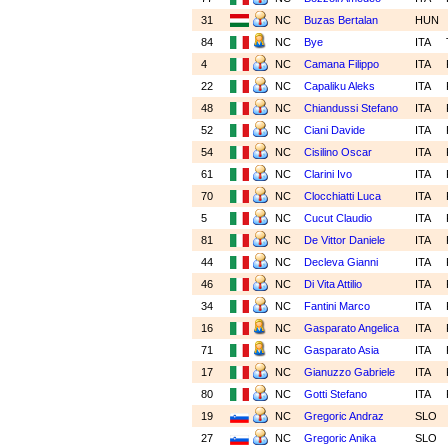
31
NC
Buzas Bertalan
HUN
84
NC
Bye
ITA
4
NC
Camana Filippo
ITA
22
NC
Capaliku Aleks
ITA
48
NC
Chiandussi Stefano
ITA
52
NC
Ciani Davide
ITA
54
NC
Cisilino Oscar
ITA
61
NC
Clarini Ivo
ITA
70
NC
Clocchiatti Luca
ITA
5
NC
Cucut Claudio
ITA
81
NC
De Vittor Daniele
ITA
44
NC
Decleva Gianni
ITA
46
NC
Di Vita Attilio
ITA
34
NC
Fantini Marco
ITA
16
NC
Gasparato Angelica
ITA
71
NC
Gasparato Asia
ITA
17
NC
Gianuzzo Gabriele
ITA
80
NC
Gotti Stefano
ITA
19
NC
Gregoric Andraz
SLO
27
NC
Gregoric Anika
SLO