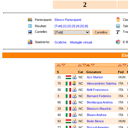
2
Partecipanti:
Elenco Partecipanti
Clas
Risultati:
[Tutti]
[1]
[2]
[3]
[4]
[5]
[6]
Tabe
Cartellini:
Tra
Statistiche:
E-B
Grafiche
Medaglie virtuali
Ele
S
Cat
Giocatore
Fed
21
NC
Acs Marton
HUN
75
NC
Alessandrino Sabrina
ITA
30
NC
Belli Francesco
ITA
3
NC
Bernard Federico
ITA
90
NC
Bevilacqua Andrea
ITA
33
NC
Biasizzo Maurizio
ITA
40
NC
Bisaro Andrea
ITA
92
NC
Bodo Bence
HUN
77
NC
Bozzoli Amedeo
ITA