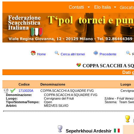
Giocato
Contatti
Elo Italia
Home
Cerca altri tornei
Precedente
R
COPPA SCACCHI A S
Dati 
Codice
Denominazione
Luogo
1710020A
COPPA SCACCHI A SQUADRE FVG
Cervignan
Denominazione:
COPPA SCACCHI A SQUADRE FVG
Luogo:
Cervignano del Friuli
[Udine - Friuli Venezi
Tipo/Sistema/Tempo:
Open
Sistema: Team Swi
Arbitri:
MEDVES SILVIO
Sepehrkhoui Ardeshir