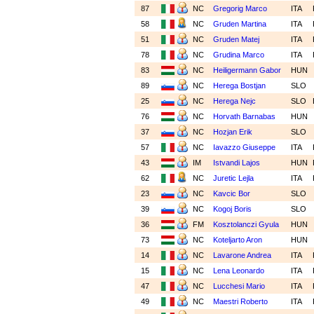
87
NC
Gregorig Marco
ITA
58
NC
Gruden Martina
ITA
51
NC
Gruden Matej
ITA
78
NC
Grudina Marco
ITA
83
NC
Heiligermann Gabor
HUN
89
NC
Herega Bostjan
SLO
25
NC
Herega Nejc
SLO
76
NC
Horvath Barnabas
HUN
37
NC
Hozjan Erik
SLO
57
NC
Iavazzo Giuseppe
ITA
43
IM
Istvandi Lajos
HUN
62
NC
Juretic Lejla
ITA
23
NC
Kavcic Bor
SLO
39
NC
Kogoj Boris
SLO
36
FM
Kosztolanczi Gyula
HUN
73
NC
Koteljarto Aron
HUN
14
NC
Lavarone Andrea
ITA
15
NC
Lena Leonardo
ITA
47
NC
Lucchesi Mario
ITA
49
NC
Maestri Roberto
ITA