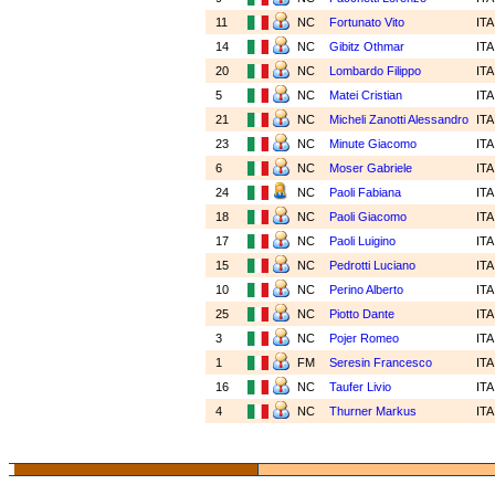
11
NC
Fortunato Vito
IT
14
NC
Gibitz Othmar
IT
20
NC
Lombardo Filippo
IT
5
NC
Matei Cristian
IT
21
NC
Micheli Zanotti Alessandro
IT
23
NC
Minute Giacomo
IT
6
NC
Moser Gabriele
IT
24
NC
Paoli Fabiana
IT
18
NC
Paoli Giacomo
IT
17
NC
Paoli Luigino
IT
15
NC
Pedrotti Luciano
IT
10
NC
Perino Alberto
IT
25
NC
Piotto Dante
IT
3
NC
Pojer Romeo
IT
1
FM
Seresin Francesco
IT
16
NC
Taufer Livio
IT
4
NC
Thurner Markus
IT