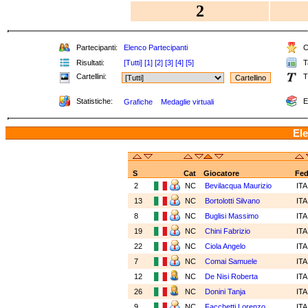
2
Partecipanti:
Elenco Partecipanti
Cl
Risultati:
[Tutti]
[1]
[2]
[3]
[4]
[5]
Ta
Cartellini:
T
Statistiche:
E
Grafiche
Medaglie virtuali
Ele
S
Cat
Giocatore
Fe
2
NC
Bevilacqua Maurizio
IT
13
NC
Bortolotti Silvano
IT
8
NC
Buglisi Massimo
IT
19
NC
Chini Fabrizio
IT
22
NC
Ciola Angelo
IT
7
NC
Comai Samuele
IT
12
NC
De Nisi Roberta
IT
26
NC
Donini Tanja
IT
9
NC
Facchetti Lorenzo
IT