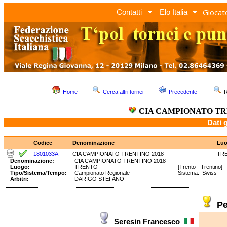
Giocato
Contatti
Elo Italia
Home
Cerca altri tornei
Precedente
R
CIA CAMPIONATO TR
Dati 
Codice
Denominazione
Lu
1801033A
CIA CAMPIONATO TRENTINO 2018
TR
Denominazione:
CIA CAMPIONATO TRENTINO 2018
Luogo:
TRENTO
[Trento - Trentino]
Tipo/Sistema/Tempo:
Campionato Regionale
Sistema: Swiss T
Arbitri:
DARIGO STEFANO
Pe
Seresin Francesco