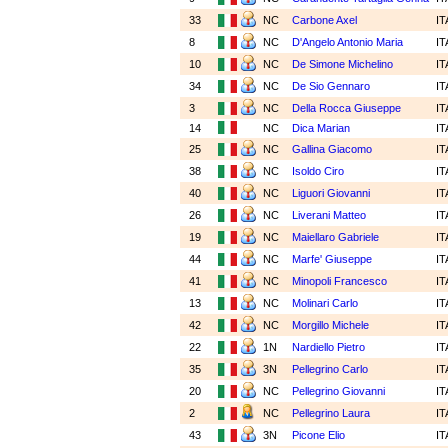
33
NC
Carbone Axel
I
8
NC
D'Angelo Antonio Maria
I
10
NC
De Simone Michelino
I
34
NC
De Sio Gennaro
I
3
NC
Della Rocca Giuseppe
I
14
NC
Dica Marian
I
25
NC
Gallina Giacomo
I
38
NC
Isoldo Ciro
I
40
NC
Liguori Giovanni
I
26
NC
Liverani Matteo
I
19
NC
Maiellaro Gabriele
I
44
NC
Marfe' Giuseppe
I
41
NC
Minopoli Francesco
I
13
NC
Molinari Carlo
I
42
NC
Morgillo Michele
I
22
1N
Nardiello Pietro
I
35
3N
Pellegrino Carlo
I
20
NC
Pellegrino Giovanni
I
2
NC
Pellegrino Laura
I
43
3N
Picone Elio
I