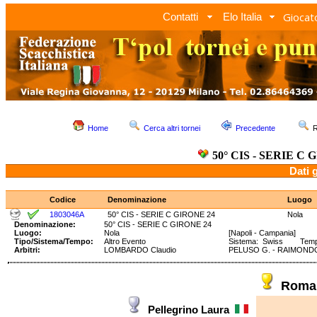
Giocato
Contatti
Elo Italia
Home
Cerca altri tornei
Precedente
R
50° CIS - SERIE C 
Dati 
Codice
Denominazione
Luogo
1803046A
50° CIS - SERIE C GIRONE 24
Nola
Denominazione:
50° CIS - SERIE C GIRONE 24
Luogo:
Nola
[Napoli - Campania]
Tipo/Sistema/Tempo:
Altro Evento
Sistema: Swiss Tempo: 
Arbitri:
LOMBARDO Claudio
PELUSO G. - RAIMONDO
Roma
Pellegrino Laura