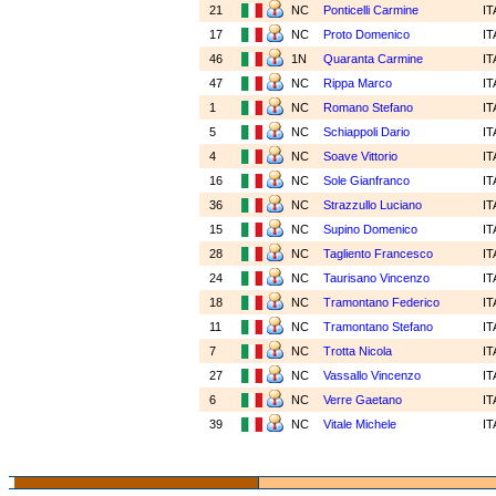
21
NC
Ponticelli Carmine
I
17
NC
Proto Domenico
I
46
1N
Quaranta Carmine
I
47
NC
Rippa Marco
I
1
NC
Romano Stefano
I
5
NC
Schiappoli Dario
I
4
NC
Soave Vittorio
I
16
NC
Sole Gianfranco
I
36
NC
Strazzullo Luciano
I
15
NC
Supino Domenico
I
28
NC
Tagliento Francesco
I
24
NC
Taurisano Vincenzo
I
18
NC
Tramontano Federico
I
11
NC
Tramontano Stefano
I
7
NC
Trotta Nicola
I
27
NC
Vassallo Vincenzo
I
6
NC
Verre Gaetano
I
39
NC
Vitale Michele
I