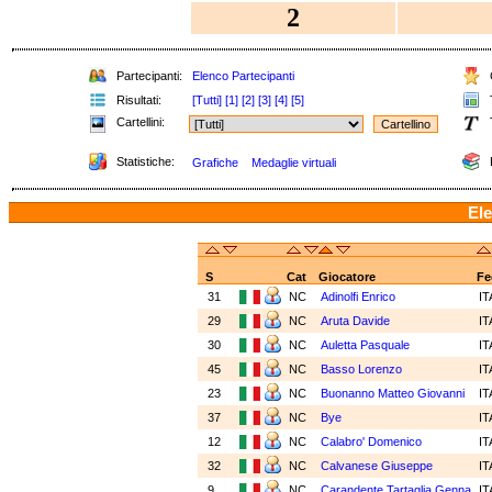
2
Partecipanti:
Elenco Partecipanti
C
Risultati:
[Tutti]
[1]
[2]
[3]
[4]
[5]
T
Cartellini:
Statistiche:
Grafiche
Medaglie virtuali
Ele
S
Cat
Giocatore
Fe
31
NC
Adinolfi Enrico
I
29
NC
Aruta Davide
I
30
NC
Auletta Pasquale
I
45
NC
Basso Lorenzo
I
23
NC
Buonanno Matteo Giovanni
I
37
NC
Bye
I
12
NC
Calabro' Domenico
I
32
NC
Calvanese Giuseppe
I
9
NC
Carandente Tartaglia Genna
I