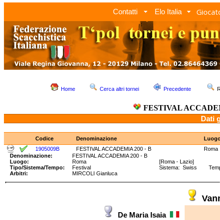
Giocato
Contatti
Elo Italia
Home
Cerca altri tornei
Precedente
R
FESTIVAL ACCADEMI
Dati 
Codice
Denominazione
Luog
1905009B
FESTIVAL ACCADEMIA 200 - B
Roma
Denominazione:
FESTIVAL ACCADEMIA 200 - B
Luogo:
Roma
[Roma - Lazio]
Tipo/Sistema/Tempo:
Festival
Sistema: Swiss Tempo:
Arbitri:
MIRCOLI Gianluca
Vann
De Maria Isaia