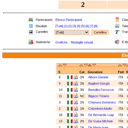
2
Partecipanti:
Elenco Partecipanti
Class
Risultati:
[Tutti]
[1]
[2]
[3]
[4]
[5]
[6]
[7]
[8]
Tabel
Cartellini:
Tran
Statistiche:
E-Bo
Grafiche
Medaglie virtuali
Ele
S
Cat
Giocatore
Fed
6
2N
Albore Daniele
ITA
5
2N
Baglioni Giorgio
ITA
14
3N
Bertollini Ferruccio
ITA
11
NC
Bigazzi Tiziano
ITA
3
2N
Chianura Domenico
ITA
2
1N
Colombrini Adolfo
ITA
18
3N
De Bernardis Luigi
ITA
13
2N
De Guisa Michele
ITA
1
1N
De Maria Isaia
ITA