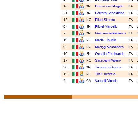
16
3N
Dorascenzi Angelo
ITA
21
3N
Ferrara Sebastiano
ITA
12
NC
Filaci Simone
ITA
8
3N
Filotei Marcello
ITA
7
2N
Giammona Federico
ITA
19
NC
Marta Claudio
ITA
9
NC
Moriggi Alessandro
ITA
10
2N
Quaglia Ferdinando
ITA
17
NC
Sacripanti Valerio
ITA
20
3N
Tamburrini Andrea
ITA
15
NC
Tosi Lucrezia
ITA
4
CM
Vannelli Vittorio
ITA