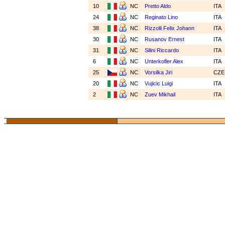
10
NC
Pretto Aldo
ITA
24
NC
Reginato Lino
ITA
38
NC
Rizzolli Felix Johann
ITA
30
NC
Rusanov Ernest
ITA
31
NC
Silini Riccardo
ITA
6
NC
Unterkofler Alex
ITA
25
NC
Vorsilka Jiri
CZ
20
NC
Vujicic Luigi
ITA
2
NC
Zuev Mikhail
ITA