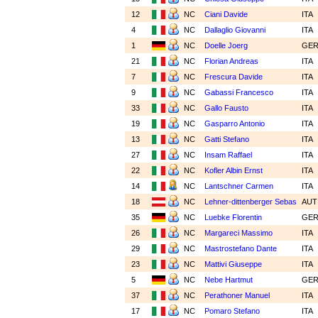
12
NC
Ciani Davide
ITA
4
NC
Dallaglio Giovanni
ITA
1
NC
Doelle Joerg
GE
21
NC
Florian Andreas
ITA
7
NC
Frescura Davide
ITA
9
NC
Gabassi Francesco
ITA
33
NC
Gallo Fausto
ITA
19
NC
Gasparro Antonio
ITA
13
NC
Gatti Stefano
ITA
27
NC
Insam Raffael
ITA
22
NC
Kofler Albin Ernst
ITA
14
NC
Lantschner Carmen
ITA
18
NC
Lehner-dittenberger Sebas
AU
35
NC
Luebke Florentin
GE
26
NC
Margareci Massimo
ITA
29
NC
Mastrostefano Dante
ITA
23
NC
Mattivi Giuseppe
ITA
5
NC
Nebe Hartmut
GE
37
NC
Perathoner Manuel
ITA
17
NC
Pomaro Stefano
ITA