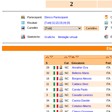
2
Partecipanti:
Elenco Partecipanti
C
Risultati:
[Tutti]
[1]
[2]
[3]
[4]
[5]
T
Cartellini:
T
Statistiche:
E
Grafiche
Medaglie virtuali
Ele
S
Cat
Giocatore
Fed
28
NC
Anrather Eva
ITA
32
NC
Bellomo Mario
ITA
16
NC
Borgese Alessio
ITA
11
NC
Caldara Sisto
ITA
8
NC
Carola Paolo
ITA
3
NC
Casadio Lorenzo
ITA
34
NC
Casisa Davide
ITA
36
NC
Celadon Alberto
ITA
15
NC
Chiesa Giuseppe
ITA