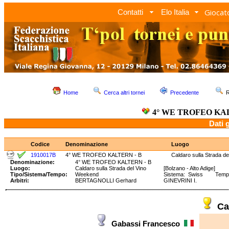
Giocato
Contatti
Elo Italia
Home
Cerca altri tornei
Precedente
R
4° WE TROFEO KAL
Dati 
Codice
Denominazione
Luogo
1910017B
4° WE TROFEO KALTERN - B
Caldaro sulla Strada de
Denominazione:
4° WE TROFEO KALTERN - B
Luogo:
Caldaro sulla Strada del Vino
[Bolzano - Alto Adige]
Tipo/Sistema/Tempo:
Weekend
Sistema: Swiss Tempo: 
Arbitri:
BERTAGNOLLI Gerhard
GINEVRINI I.
Ca
Gabassi Francesco