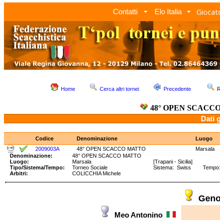
Giocato
Contatti
Elo Italia
Home
Cerca altri tornei
Precedente
R
48° OPEN SCACC
Dati 
Codice
Denominazione
Luogo
2009003A
48° OPEN SCACCO MATTO
Marsala
Denominazione:
48° OPEN SCACCO MATTO
Luogo:
Marsala
[Trapani - Sicilia]
Tipo/Sistema/Tempo:
Torneo Sociale
Sistema: Swiss Tempo: 9
Arbitri:
COLICCHIA Michele
Geno
Meo Antonino