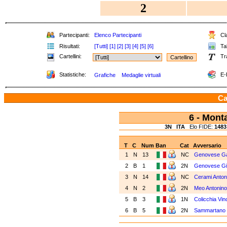
2
Partecipanti:
Elenco Partecipanti
Cla
Risultati:
[Tutti]
[1]
[2]
[3]
[4]
[5]
[6]
Tab
Cartellini:
Tr
Statistiche:
E-
Grafiche
Medaglie virtuali
Ca
6 - Mont
3N
ITA
Elo FIDE:
1483
T
C
Num
Ban
Cat
Avversario
1
N
13
NC
Genovese Ga
2
B
1
2N
Genovese Gi
3
N
14
NC
Cerami Anton
4
N
2
2N
Meo Antonino
5
B
3
1N
Colicchia Vi
6
B
5
2N
Sammartano 