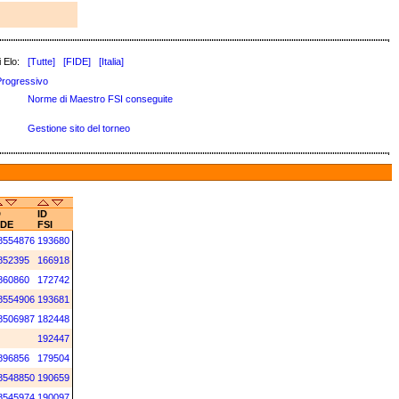
 Elo:
[Tutte]
[FIDE]
[Italia]
Progressivo
Norme di Maestro FSI conseguite
Gestione sito del torneo
D
ID
IDE
FSI
8554876
193680
852395
166918
860860
172742
8554906
193681
8506987
182448
192447
896856
179504
8548850
190659
8545974
190097