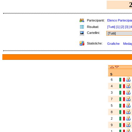
Partecipanti:
Elenco Partecipan
Risultati:
[Tutti]
[1]
[2]
[3]
[4
Cartellini:
Statistiche:
Grafiche
Medagl
S
6
4
3
7
5
8
2
9
1