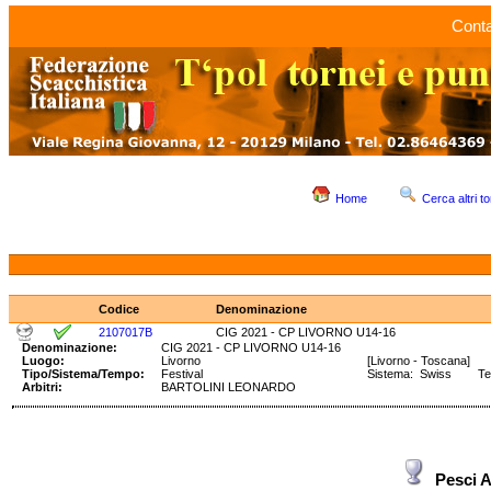
Conta
Home
Cerca altri to
Codice
Denominazione
2107017B
CIG 2021 - CP LIVORNO U14-16
Denominazione:
CIG 2021 - CP LIVORNO U14-16
Luogo:
Livorno
[Livorno - Toscana]
Tipo/Sistema/Tempo:
Festival
Sistema: Swiss Tem
Arbitri:
BARTOLINI LEONARDO
Pesci 