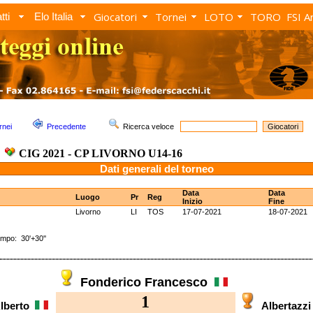
Giocatori
Tornei
LOTO
TORO
FSI A
tti
Elo Italia
rnei
Precedente
Ricerca veloce
CIG 2021 - CP LIVORNO U14-16
Dati generali del torneo
Data
Data
Luogo
Pr
Reg
Inizio
Fine
Livorno
LI
TOS
17-07-2021
18-07-2021
po: 30'+30''
Fonderico Francesco
1
Alberto
Albertazz