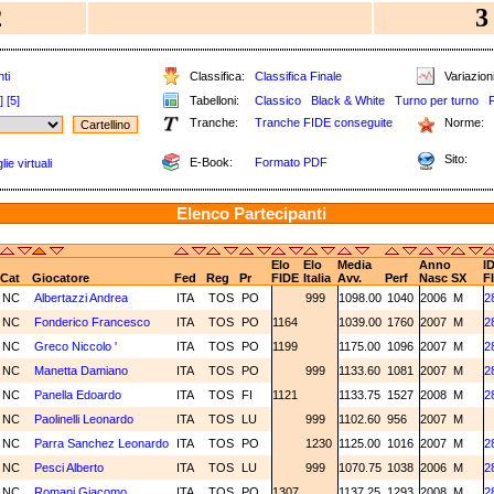
2
3
ti
Classifica:
Classifica Finale
Variazioni
]
[5]
Tabelloni:
Classico
Black & White
Turno per turno
Tranche:
Tranche FIDE conseguite
Norme:
Sito:
E-Book:
Formato PDF
ie virtuali
Elenco Partecipanti
Elo
Elo
Media
Anno
I
Cat
Giocatore
Fed
Reg
Pr
FIDE
Italia
Avv.
Perf
Nasc
SX
F
NC
Albertazzi Andrea
ITA
TOS
PO
999
1098.00
1040
2006
M
2
NC
Fonderico Francesco
ITA
TOS
PO
1164
1039.00
1760
2007
M
2
NC
Greco Niccolo '
ITA
TOS
PO
1199
1175.00
1096
2007
M
2
NC
Manetta Damiano
ITA
TOS
PO
999
1133.60
1081
2007
M
2
NC
Panella Edoardo
ITA
TOS
FI
1121
1133.75
1527
2008
M
2
NC
Paolinelli Leonardo
ITA
TOS
LU
999
1102.60
956
2007
M
NC
Parra Sanchez Leonardo
ITA
TOS
PO
1230
1125.00
1016
2007
M
2
NC
Pesci Alberto
ITA
TOS
LU
999
1070.75
1038
2006
M
2
NC
Romani Giacomo
ITA
TOS
PO
1307
1137.25
1293
2008
M
2