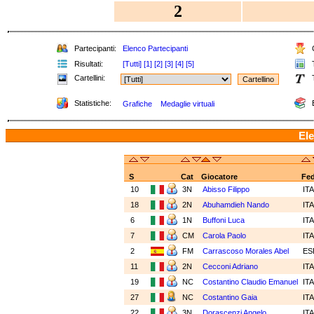
2
Partecipanti:
Elenco Partecipanti
C
Risultati:
[Tutti]
[1]
[2]
[3]
[4]
[5]
T
Cartellini:
T
Statistiche:
E
Grafiche
Medaglie virtuali
Ele
S
Cat
Giocatore
Fe
10
3N
Abisso Filippo
IT
18
2N
Abuhamdieh Nando
IT
6
1N
Buffoni Luca
IT
7
CM
Carola Paolo
IT
2
FM
Carrascoso Morales Abel
ES
11
2N
Cecconi Adriano
IT
19
NC
Costantino Claudio Emanuel
IT
27
NC
Costantino Gaia
IT
22
3N
Dorascenzi Angelo
IT