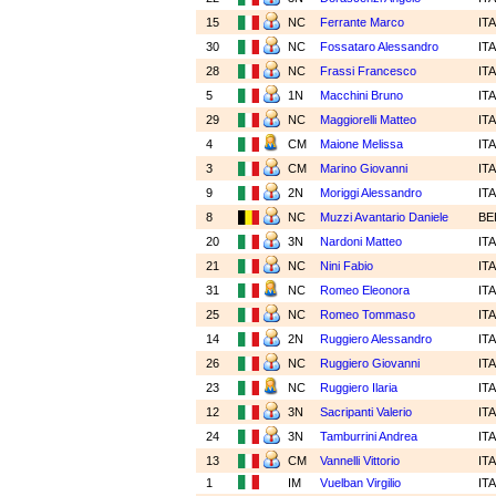
15
NC
Ferrante Marco
IT
30
NC
Fossataro Alessandro
IT
28
NC
Frassi Francesco
IT
5
1N
Macchini Bruno
IT
29
NC
Maggiorelli Matteo
IT
4
CM
Maione Melissa
IT
3
CM
Marino Giovanni
IT
9
2N
Moriggi Alessandro
IT
8
NC
Muzzi Avantario Daniele
BE
20
3N
Nardoni Matteo
IT
21
NC
Nini Fabio
IT
31
NC
Romeo Eleonora
IT
25
NC
Romeo Tommaso
IT
14
2N
Ruggiero Alessandro
IT
26
NC
Ruggiero Giovanni
IT
23
NC
Ruggiero Ilaria
IT
12
3N
Sacripanti Valerio
IT
24
3N
Tamburrini Andrea
IT
13
CM
Vannelli Vittorio
IT
1
IM
Vuelban Virgilio
IT