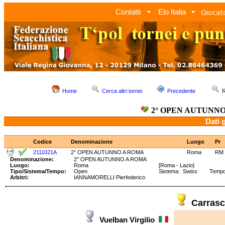
Giocato
Contatti
Elo Italia
Home
Cerca altri tornei
Precedente
R
2° OPEN AUTUNN
Dati 
Codice
Denominazione
Luogo
Pr
2111021A
2° OPEN AUTUNNO A ROMA
Roma
RM
Denominazione:
2° OPEN AUTUNNO A ROMA
Luogo:
Roma
[Roma - Lazio]
Tipo/Sistema/Tempo:
Open
Sistema: Swiss Tempo: 
Arbitri:
IANNAMORELLI Pierfederico
Carras
Vuelban Virgilio