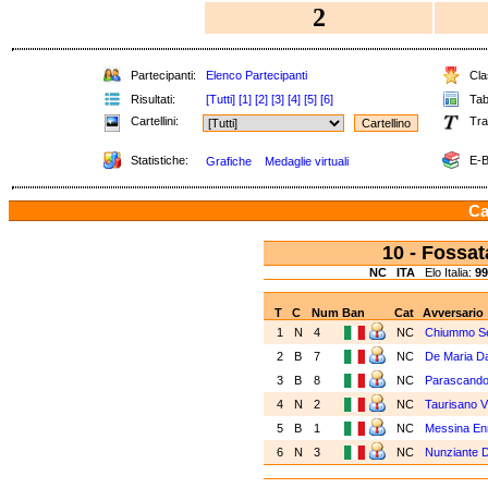
2
Partecipanti:
Elenco Partecipanti
Clas
Risultati:
[Tutti]
[1]
[2]
[3]
[4]
[5]
[6]
Tabe
Cartellini:
Tra
Statistiche:
E-B
Grafiche
Medaglie virtuali
Ca
10 - Fossa
NC
ITA
Elo Italia:
99
T
C
Num
Ban
Cat
Avversario
1
N
4
NC
Chiummo Se
2
B
7
NC
De Maria Da
3
B
8
NC
Parascando
4
N
2
NC
Taurisano 
5
B
1
NC
Messina En
6
N
3
NC
Nunziante D