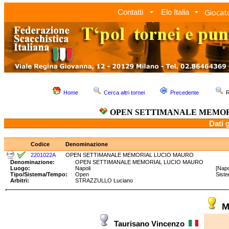
Giocato
Contatti
Elo Italia
Home
Cerca altri tornei
Precedente
R
OPEN SETTIMANALE MEMOR
Dati 
Codice
Denominazione
2201022A
OPEN SETTIMANALE MEMORIAL LUCIO MAURO
Denominazione:
OPEN SETTIMANALE MEMORIAL LUCIO MAURO
Luogo:
Napoli
[Napo
Tipo/Sistema/Tempo:
Open
Sist
Arbitri:
STRAZZULLO Luciano
M
Taurisano Vincenzo