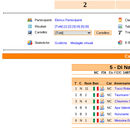
2
Partecipanti:
Elenco Partecipanti
Clas
Risultati:
[Tutti]
[1]
[2]
[3]
[4]
[5]
[6]
Tabe
Cartellini:
Tra
Statistiche:
E-B
Grafiche
Medaglie virtuali
Ca
5 - Di 
NC
ITA
Elo FIDE:
1487
T
C
Num
Ban
Cat
Avversari
1
N
11
NC
Tucci Rob
2
B
2
NC
Taurisano
3
N
4
NC
Chiummo S
4
B
9
NC
Apa Valent
5
B
3
NC
Nunziante 
6
N
1
NC
Messina E