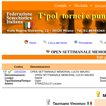
Giocato
Contatti
Elo Italia
Home
Cerca altri tornei
Precedente
R
OPEN SETTIMANALE MEMOR
Dati 
Codice
Denominazione
2201022A
OPEN SETTIMANALE MEMORIAL LUCIO MAURO
Denominazione:
OPEN SETTIMANALE MEMORIAL LUCIO MAURO
Luogo:
Napoli
[Napo
Tipo/Sistema/Tempo:
Open
Sist
Arbitri:
STRAZZULLO Luciano
M
Taurisano Vincenzo