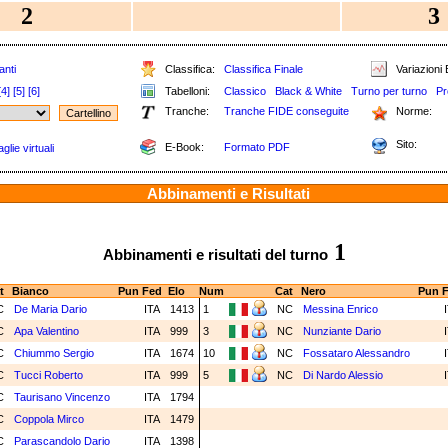
2
3
anti
Classifica:
Classifica Finale
Variazioni 
[4]
[5]
[6]
Tabelloni:
Classico
Black & White
Turno per turno
Pr
Tranche:
Tranche FIDE conseguite
Norme:
Sito:
E-Book:
Formato PDF
lie virtuali
Abbinamenti e Risultati
1
Abbinamenti e risultati del turno
t
Bianco
Pun
Fed
Elo
Num
Cat
Nero
Pun
F
C
De Maria Dario
ITA
1413
1
NC
Messina Enrico
I
C
Apa Valentino
ITA
999
3
NC
Nunziante Dario
I
C
Chiummo Sergio
ITA
1674
10
NC
Fossataro Alessandro
I
C
Tucci Roberto
ITA
999
5
NC
Di Nardo Alessio
I
C
Taurisano Vincenzo
ITA
1794
C
Coppola Mirco
ITA
1479
C
Parascandolo Dario
ITA
1398