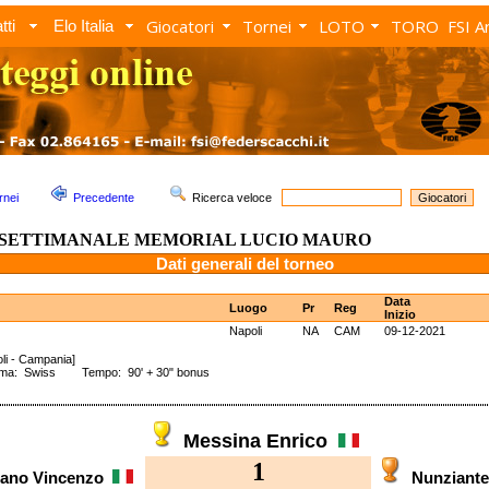
Giocatori
Tornei
LOTO
TORO
FSI A
tti
Elo Italia
rnei
Precedente
Ricerca veloce
 SETTIMANALE MEMORIAL LUCIO MAURO
Dati generali del torneo
Data
Luogo
Pr
Reg
Inizio
Napoli
NA
CAM
09-12-2021
li - Campania]
ema: Swiss Tempo: 90' + 30" bonus
Messina Enrico
1
sano Vincenzo
Nunziant