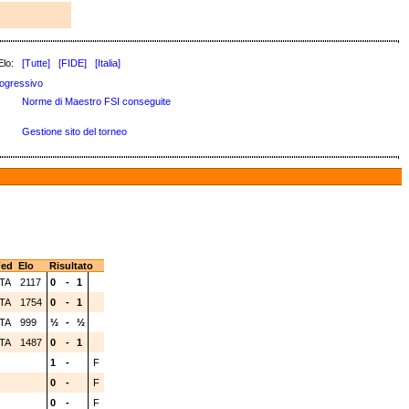
Elo:
[Tutte]
[FIDE]
[Italia]
ogressivo
Norme di Maestro FSI conseguite
Gestione sito del torneo
ed
Elo
Risultato
TA
2117
0
-
1
TA
1754
0
-
1
TA
999
½
-
½
TA
1487
0
-
1
1
-
F
0
-
F
0
-
F