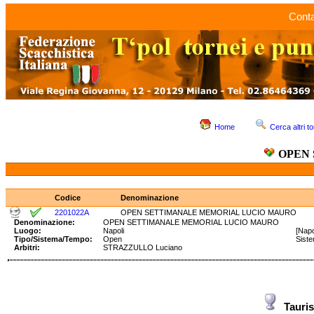
Conta
Home
Cerca altri to
OPEN
Codice
Denominazione
2201022A
OPEN SETTIMANALE MEMORIAL LUCIO MAURO
Denominazione:
OPEN SETTIMANALE MEMORIAL LUCIO MAURO
Luogo:
Napoli
[Napo
Tipo/Sistema/Tempo:
Open
Sist
Arbitri:
STRAZZULLO Luciano
Tauri