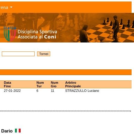
rena
Data
Num
Num
Arbitro
Fine
Tur
Gio
Principale
27-01-2022
6
11
STRAZZULLO Luciano
e Dario