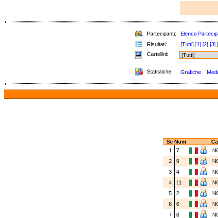
Partecipanti:
Elenco Partecip
Risultati:
[Tutti]
[1]
[2]
[3]
Cartellini:
Statistiche:
Grafiche
Medag
Sc
Num
Ca
1
7
N
2
9
N
3
4
N
4
11
N
5
2
N
6
6
N
7
8
N