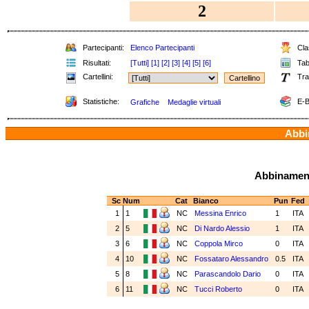
2
Partecipanti:
Elenco Partecipanti
Clas
Risultati:
[Tutti]
[1]
[2]
[3]
[4]
[5]
[6]
Tabe
Cartellini:
Tra
Statistiche:
E-B
Grafiche
Medaglie virtuali
Abbin
Abbinamenti
Sc
Num
Cat
Bianco
Pun
Fed
1
1
NC
Messina Enrico
1
ITA
2
5
NC
Di Nardo Alessio
1
ITA
3
6
NC
Coppola Mirco
0
ITA
4
10
NC
Fossataro Alessandro
0.5
ITA
5
8
NC
Parascandolo Dario
0
ITA
6
11
NC
Tucci Roberto
0
ITA