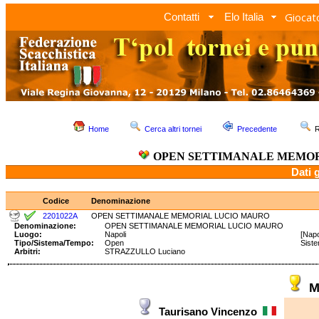
Giocato
Contatti
Elo Italia
Home
Cerca altri tornei
Precedente
R
OPEN SETTIMANALE MEMOR
Dati 
Codice
Denominazione
2201022A
OPEN SETTIMANALE MEMORIAL LUCIO MAURO
Denominazione:
OPEN SETTIMANALE MEMORIAL LUCIO MAURO
Luogo:
Napoli
[Napo
Tipo/Sistema/Tempo:
Open
Sist
Arbitri:
STRAZZULLO Luciano
M
Taurisano Vincenzo