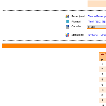
Partecipanti:
Elenco Partecip
Risultati:
[Tutti]
[1]
[2]
[3]
Cartellini:
Statistiche:
Grafiche
Medag
P
1
2
3
5
6
10
8
9
11