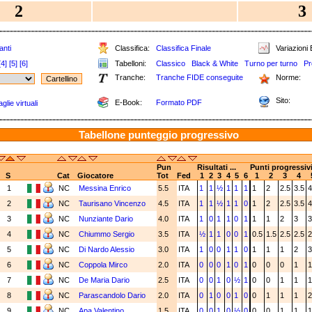
2
3
anti
Classifica:
Classifica Finale
Variazioni 
[4]
[5]
[6]
Tabelloni:
Classico
Black & White
Turno per turno
Pr
Tranche:
Tranche FIDE conseguite
Norme:
Sito:
E-Book:
Formato PDF
lie virtuali
Tabellone punteggio progressivo
Pun
Risultati ...
Punti progressivi 
S
Cat
Giocatore
Tot
Fed
1
2
3
4
5
6
1
2
3
4
1
NC
Messina Enrico
5.5
ITA
1
1
½
1
1
1
1
2
2.5
3.5
4
2
NC
Taurisano Vincenzo
4.5
ITA
1
1
½
1
1
0
1
2
2.5
3.5
4
3
NC
Nunziante Dario
4.0
ITA
1
0
1
1
0
1
1
1
2
3
3
4
NC
Chiummo Sergio
3.5
ITA
½
1
1
0
0
1
0.5
1.5
2.5
2.5
2
5
NC
Di Nardo Alessio
3.0
ITA
1
0
0
1
1
0
1
1
1
2
3
6
NC
Coppola Mirco
2.0
ITA
0
0
0
1
0
1
0
0
0
1
1
7
NC
De Maria Dario
2.5
ITA
0
0
1
0
½
1
0
0
1
1
1
8
NC
Parascandolo Dario
2.0
ITA
0
1
0
0
1
0
0
1
1
1
2
9
NC
Apa Valentino
1.5
ITA
0
0
1
0
½
0
0
0
1
1
1