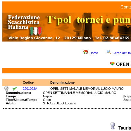
Conta
Home
Cerca altri to
OPEN
Codice
Denominazione
2201022A
OPEN SETTIMANALE MEMORIAL LUCIO MAURO
Denominazione:
OPEN SETTIMANALE MEMORIAL LUCIO MAURO
Luogo:
Napoli
[Napo
Tipo/Sistema/Tempo:
Open
Sist
Arbitri:
STRAZZULLO Luciano
Tauri