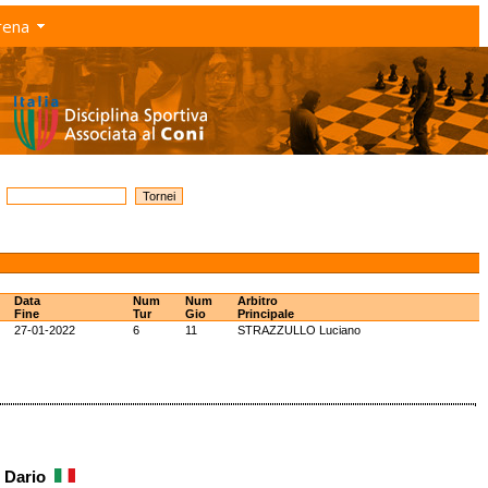
rena
Data
Num
Num
Arbitro
Fine
Tur
Gio
Principale
27-01-2022
6
11
STRAZZULLO Luciano
e Dario