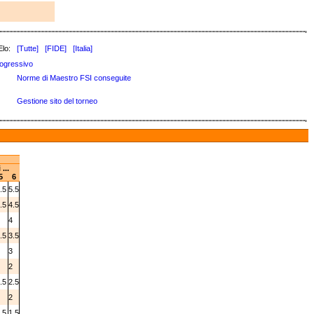
Elo:
[Tutte]
[FIDE]
[Italia]
ogressivo
Norme di Maestro FSI conseguite
Gestione sito del torneo
...
5
6
.5
5.5
.5
4.5
4
.5
3.5
3
2
.5
2.5
2
.5
1.5