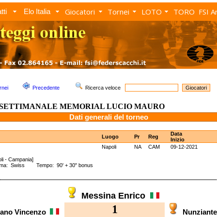
Giocatori
Tornei
LOTO
TORO
FSI A
tti
Elo Italia
rnei
Precedente
Ricerca veloce
 SETTIMANALE MEMORIAL LUCIO MAURO
Dati generali del torneo
Data
Luogo
Pr
Reg
Inizio
Napoli
NA
CAM
09-12-2021
li - Campania]
ema: Swiss Tempo: 90' + 30" bonus
Messina Enrico
1
sano Vincenzo
Nunziant