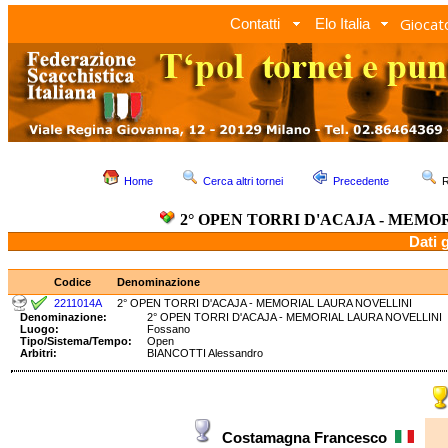
Giocato
Contatti
Elo Italia
Home
Cerca altri tornei
Precedente
R
2° OPEN TORRI D'ACAJA - MEM
Dati 
Codice
Denominazione
2211014A
2° OPEN TORRI D'ACAJA - MEMORIAL LAURA NOVELLINI
Denominazione:
2° OPEN TORRI D'ACAJA - MEMORIAL LAURA NOVELL
Luogo:
Fossano
Tipo/Sistema/Tempo:
Open
Arbitri:
BIANCOTTI Alessandro
Costamagna Francesco