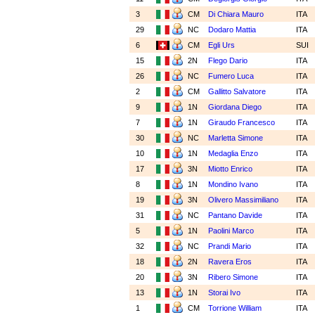
3
CM
Di Chiara Mauro
ITA
29
NC
Dodaro Mattia
ITA
6
CM
Egli Urs
SUI
15
2N
Flego Dario
ITA
26
NC
Fumero Luca
ITA
2
CM
Gallitto Salvatore
ITA
9
1N
Giordana Diego
ITA
7
1N
Giraudo Francesco
ITA
30
NC
Marletta Simone
ITA
10
1N
Medaglia Enzo
ITA
17
3N
Miotto Enrico
ITA
8
1N
Mondino Ivano
ITA
19
3N
Olivero Massimiliano
ITA
31
NC
Pantano Davide
ITA
5
1N
Paolini Marco
ITA
32
NC
Prandi Mario
ITA
18
2N
Ravera Eros
ITA
20
3N
Ribero Simone
ITA
13
1N
Storai Ivo
ITA
1
CM
Torrione William
ITA