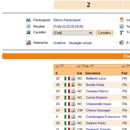
2
Partecipanti:
Elenco Partecipanti
Cla
Risultati:
[Tutti]
[1]
[2]
[3]
[4]
[5]
Tab
Cartellini:
Tr
Statistiche:
E-
Grafiche
Medaglie virtuali
Ele
S
Cat
Giocatore
Fed
22
NC
Belliardo Luca
ITA
25
2N
Borello Paola
ITA
24
NC
Campaci Marco
ITA
27
NC
Carrisi Roberto
ITA
23
NC
Chiaramello Ivano
ITA
14
CM
Chiesa Giuseppe
ITA
4
1N
Costamagna Francesco
ITA
28
NC
Dadone Paolo
ITA
11
CM
Degiorgis Giorgio
ITA