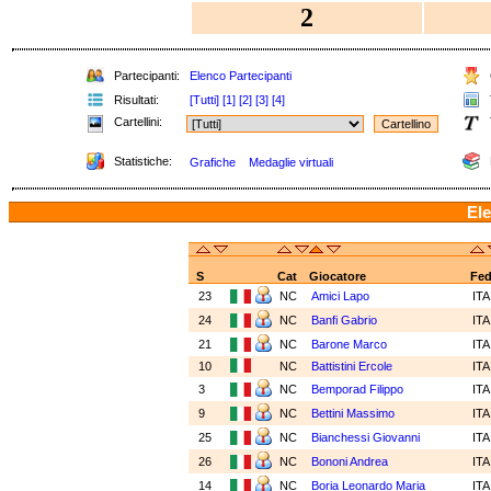
2
Partecipanti:
Elenco Partecipanti
Risultati:
[Tutti]
[1]
[2]
[3]
[4]
Cartellini:
Statistiche:
Grafiche
Medaglie virtuali
Ele
S
Cat
Giocatore
Fe
23
NC
Amici Lapo
IT
24
NC
Banfi Gabrio
IT
21
NC
Barone Marco
IT
10
NC
Battistini Ercole
IT
3
NC
Bemporad Filippo
IT
9
NC
Bettini Massimo
IT
25
NC
Bianchessi Giovanni
IT
26
NC
Bononi Andrea
IT
14
NC
Boria Leonardo Maria
IT