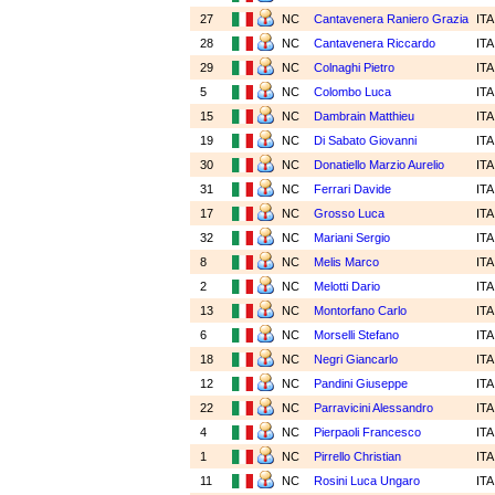
27
NC
Cantavenera Raniero Grazia
IT
28
NC
Cantavenera Riccardo
IT
29
NC
Colnaghi Pietro
IT
5
NC
Colombo Luca
IT
15
NC
Dambrain Matthieu
IT
19
NC
Di Sabato Giovanni
IT
30
NC
Donatiello Marzio Aurelio
IT
31
NC
Ferrari Davide
IT
17
NC
Grosso Luca
IT
32
NC
Mariani Sergio
IT
8
NC
Melis Marco
IT
2
NC
Melotti Dario
IT
13
NC
Montorfano Carlo
IT
6
NC
Morselli Stefano
IT
18
NC
Negri Giancarlo
IT
12
NC
Pandini Giuseppe
IT
22
NC
Parravicini Alessandro
IT
4
NC
Pierpaoli Francesco
IT
1
NC
Pirrello Christian
IT
11
NC
Rosini Luca Ungaro
IT