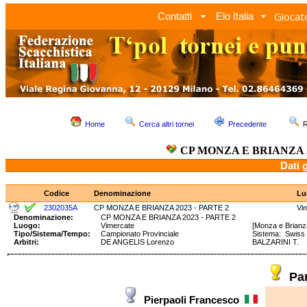
Giocato
Contatti
Elo Italia
Home
Cerca altri tornei
Precedente
R
CP MONZA E BRIANZA 2
Dati 
Codice
Denominazione
Lu
2302035A
CP MONZA E BRIANZA 2023 - PARTE 2
Vi
Denominazione:
CP MONZA E BRIANZA 2023 - PARTE 2
Luogo:
Vimercate
[Monza e Brianz
Tipo/Sistema/Tempo:
Campionato Provinciale
Sistema: Swis
Arbitri:
DE ANGELIS Lorenzo
BALZARINI T.
Pa
Pierpaoli Francesco