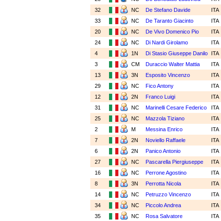
32
NC
De Stefano Davide
ITA
33
NC
De Taranto Giacinto
ITA
20
NC
De Vivo Domenico Pio
ITA
24
NC
Di Nardi Girolamo
ITA
4
1N
Di Stasio Giuseppe Danilo
ITA
3
CM
Duraccio Walter Mattia
ITA
13
3N
Esposito Vincenzo
ITA
29
NC
Fico Antony
ITA
12
2N
Franco Luigi
ITA
31
NC
Marinelli Cesare Federico
ITA
25
NC
Mazzola Tiziano
ITA
2
M
Messina Enrico
ITA
7
2N
Noviello Raffaele
ITA
6
2N
Panico Antonio
ITA
27
NC
Pascarella Piergiuseppe
ITA
16
NC
Perrone Agostino
ITA
8
3N
Perrotta Nicola
ITA
14
NC
Petruzzo Vincenzo
ITA
34
NC
Piccolo Andrea
ITA
35
NC
Rosa Salvatore
ITA