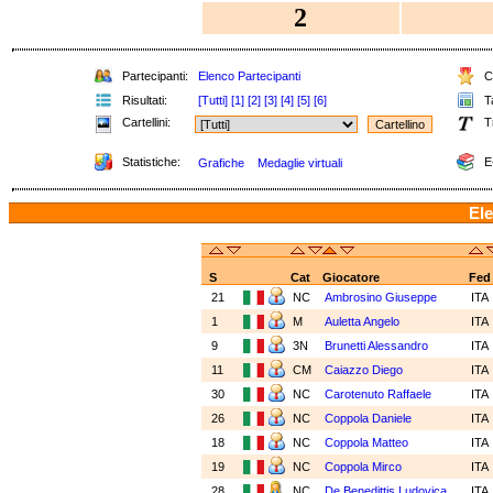
2
Partecipanti:
Elenco Partecipanti
Cl
Risultati:
[Tutti]
[1]
[2]
[3]
[4]
[5]
[6]
Ta
Cartellini:
T
Statistiche:
E
Grafiche
Medaglie virtuali
Ele
S
Cat
Giocatore
Fed
21
NC
Ambrosino Giuseppe
ITA
1
M
Auletta Angelo
ITA
9
3N
Brunetti Alessandro
ITA
11
CM
Caiazzo Diego
ITA
30
NC
Carotenuto Raffaele
ITA
26
NC
Coppola Daniele
ITA
18
NC
Coppola Matteo
ITA
19
NC
Coppola Mirco
ITA
28
NC
De Benedittis Ludovica
ITA