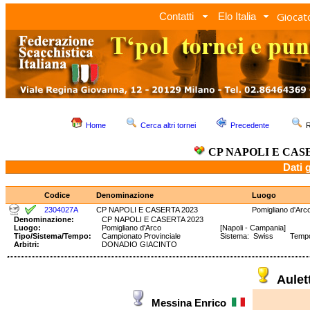
Giocato
Contatti
Elo Italia
Home
Cerca altri tornei
Precedente
R
CP NAPOLI E CASE
Dati 
Codice
Denominazione
Luogo
2304027A
CP NAPOLI E CASERTA 2023
Pomigliano d'Arc
Denominazione:
CP NAPOLI E CASERTA 2023
Luogo:
Pomigliano d'Arco
[Napoli - Campania]
Tipo/Sistema/Tempo:
Campionato Provinciale
Sistema: Swiss Tempo: 
Arbitri:
DONADIO GIACINTO
Aule
Messina Enrico