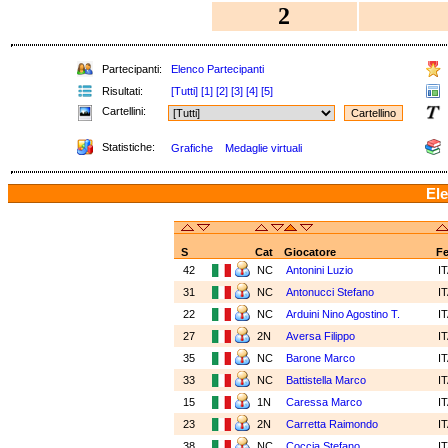
2
Partecipanti:
Elenco Partecipanti
Risultati:
[Tutti]
[1]
[2]
[3]
[4]
[5]
Cartellini:
Statistiche:
Grafiche
Medaglie virtuali
Ele
S
Cat
Giocatore
F
42
NC
Antonini Luzio
I
31
NC
Antonucci Stefano
I
22
NC
Arduini Nino Agostino T.
I
27
2N
Aversa Filippo
I
35
NC
Barone Marco
I
33
NC
Battistella Marco
I
15
1N
Caressa Marco
I
23
2N
Carretta Raimondo
I
38
NC
Coccia Stefano
I