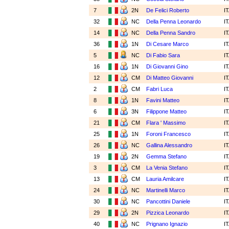
7
2N
De Felici Roberto
I
32
NC
Della Penna Leonardo
I
14
NC
Della Penna Sandro
I
36
1N
Di Cesare Marco
I
5
NC
Di Fabio Sara
I
16
1N
Di Giovanni Gino
I
12
CM
Di Matteo Giovanni
I
2
CM
Fabri Luca
I
8
1N
Favini Matteo
I
6
3N
Filippone Matteo
I
21
CM
Flara ' Massimo
I
25
1N
Foroni Francesco
I
26
NC
Gallina Alessandro
I
19
2N
Gemma Stefano
I
3
CM
La Venia Stefano
I
13
CM
Lauria Amilcare
I
24
NC
Martinelli Marco
I
30
NC
Pancottini Daniele
I
29
2N
Pizzica Leonardo
I
40
NC
Prignano Ignazio
I