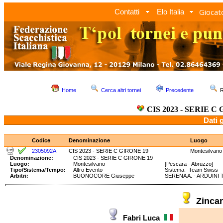
Giocato
Contatti
Elo Italia
Home
Cerca altri tornei
Precedente
R
CIS 2023 - SERIE C
Dati 
Codice
Denominazione
Luogo
2305092A
CIS 2023 - SERIE C GIRONE 19
Montesilvano
Denominazione:
CIS 2023 - SERIE C GIRONE 19
Luogo:
Montesilvano
[Pescara - Abruzzo]
Tipo/Sistema/Tempo:
Altro Evento
Sistema: Team Swiss
Arbitri:
BUONOCORE Giuseppe
SERENA A. - ARDUINI T
Zinca
Fabri Luca