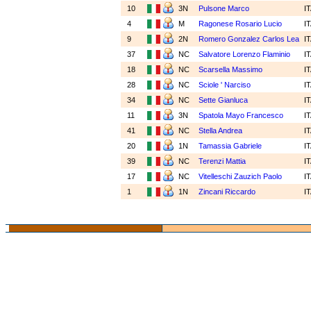
10
3N
Pulsone Marco
I
4
M
Ragonese Rosario Lucio
I
9
2N
Romero Gonzalez Carlos Lea
I
37
NC
Salvatore Lorenzo Flaminio
I
18
NC
Scarsella Massimo
I
28
NC
Sciole ' Narciso
I
34
NC
Sette Gianluca
I
11
3N
Spatola Mayo Francesco
I
41
NC
Stella Andrea
I
20
1N
Tamassia Gabriele
I
39
NC
Terenzi Mattia
I
17
NC
Vitelleschi Zauzich Paolo
I
1
1N
Zincani Riccardo
I