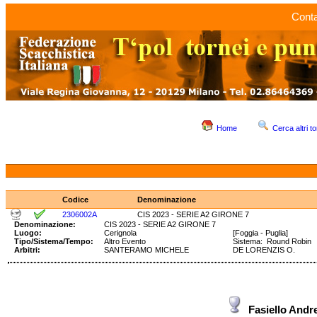
Conta
Home
Cerca altri to
Codice
Denominazione
2306002A
CIS 2023 - SERIE A2 GIRONE 7
Denominazione:
CIS 2023 - SERIE A2 GIRONE 7
Luogo:
Cerignola
[Foggia - Puglia]
Tipo/Sistema/Tempo:
Altro Evento
Sistema: Round Robin
Arbitri:
SANTERAMO MICHELE
DE LORENZIS O.
Fasiello And