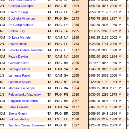
2N
Chieppa Giuseppe
ITA
PUG
BT
1594
1847.00
1847
2006
M
2
CM
Ciavarra Luigi
ITA
PUG
FG
1942
2056.50
2152
1977
M
8
CM
Cucinella Vincenzo
ITA
PUG
BA
2143
1793.75
1889
1957
M
8
CM
De Giorgi Stefano
ITA
PUG
LE
1980
2002.80
2003
1960
M
8
M
Delfino Luigi
ITA
PUG
TA
2235
1912.25
2249
1982
M
8
CM
Di Leva Michele
ITA
CAM
NA
1938
1961.25
2155
2002
M
2
2N
Disanti Nicola
ITA
PUG
FG
1783
1923.50
1731
2005
M
2
CM
Fasiello Andrea Jonathan
ITA
PUG
LE
1917
1935.80
2085
1988
M
8
CM
Fezza Davide
ITA
CAM
NA
1980
1852.60
1925
1984
M
8
CM
Garofalo Pietro
ITA
PUG
BA
2025
1970.67
1846
1960
M
8
CM
Lamagna Mario
ITA
CAM
SA
1845
1745.50
1011
1966
M
8
1N
Lamagna Paolo
ITA
CAM
SA
1855
1868.50
2062
2006
M
2
M
Lattanzio Savino
ITA
PUG
BT
2190
2120.00
2192
1994
M
8
CM
Marasa ' Giuseppe
ITA
PUG
BA
1954
1800.75
1801
2001
M
2
1N
Pelyushenko Vladyslav
ITA
PUG
FG
1618
2030.00
1295
1973
M
8
CM
Poggiolini Alessandro
ITA
PUG
BA
2057
1896.25
1897
1994
M
8
M
Sabia Corrado
ITA
CAM
SA
2177
2167.75
2168
1978
M
8
CM
Sirena Gianni
ITA
PUG
BR
2005
2089.60
1941
1984
M
8
FM
Sukovic Andrej
ITA
EST
EE
2328
2088.75
2282
1999
M
1
2N
Tavoletti Cosimo Damiano
ITA
PUG
BT
1597
1925.60
2292
2003
M
2