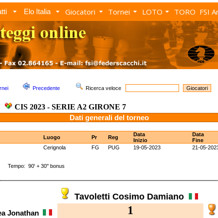
Giocatori
Tornei
LOTO
TORO
FSI A
tti
Elo Italia
rnei
Precedente
Ricerca veloce
CIS 2023 - SERIE A2 GIRONE 7
Dati generali del torneo
Data
Data
Luogo
Pr
Reg
Inizio
Fine
Cerignola
FG
PUG
19-05-2023
21-05-202
 Tempo: 90' + 30'' bonus
Tavoletti Cosimo Damiano
1
rea Jonathan