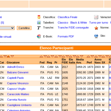
ti
Classifica:
Classifica Finale
Variazion
]
[5]
Tabelloni:
Classico
Black & White
Turno per turno
Tranche:
Tranche FIDE conseguite
Norme:
Sito:
E-Book:
Formato PDF
e virtuali
Elenco Partecipanti
Elo
Elo
Media
Anno
I
Cat
Giocatore
Fed
Reg
Pr
FIDE
Italia
Avv.
Perf
Nasc
SX
F
CM
Adinolfi Enrico
ITA
CAM
SA
2017
1959.25
1873
2003
M
2
2N
Balzano Giovanni
ITA
PUG
FG
1605
2092.80
1358
1999
M
2
CM
Capitelli Paolo
ITA
LAZ
RM
2036
2070.25
2071
1969
M
8
M
Capone Vincenzo
ITA
CAM
NA
2148
2124.00
2249
1982
M
8
CM
Capozzi Virgilio
ITA
CAM
SA
2025
2109.00
1916
1968
M
8
2N
Caracciolo Matteo
ITA
PUG
LE
1740
1800.80
1729
2005
M
2
2N
Carretta Nunzio
ITA
PUG
FG
1751
1818.67
1694
1971
M
8
CM
Castiglione Umberto
ITA
CAM
NA
2187
1873.67
1749
1978
M
8
CM
Celentano Antonino
ITA
CAM
NA
1983
2089.40
2018
2001
M
2