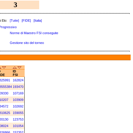
3
i Elo:
[Tutte]
[FIDE]
[Italia]
Progressivo
Norme di Maestro FSI conseguite
Gestione sito del torneo
D
ID
IDE
FSI
825991
162824
8555384
193470
09330
107169
10207
103909
34572
102692
810625
159055
20130
123753
08024
101054
826866
152352