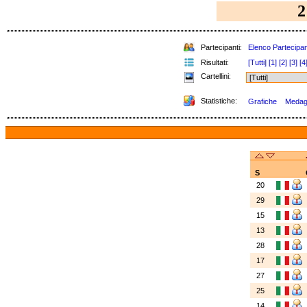
2
Partecipanti:
Elenco Partecipan
Risultati:
[Tutti]
[1]
[2]
[3]
[4
Cartellini:
Statistiche:
Grafiche
Medagli
S
20
29
15
13
28
17
27
25
14