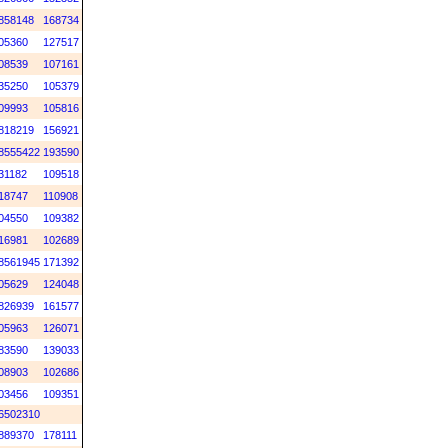
858148
168734
05360
127517
08539
107161
35250
105379
09993
105816
818219
156921
8555422
193590
31182
109518
18747
110908
04550
109382
16981
102689
8561945
171392
05629
124048
826939
161577
05963
126071
83590
139033
08903
102686
03456
109351
6502310
889370
178111