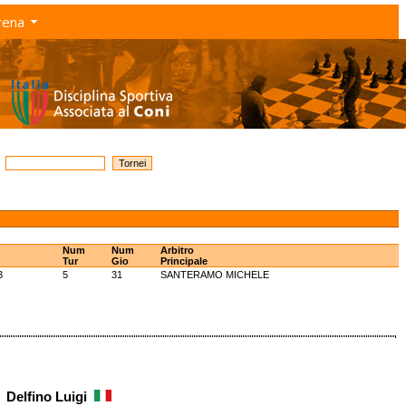
rena
Num
Num
Arbitro
Tur
Gio
Principale
3
5
31
SANTERAMO MICHELE
Delfino Luigi