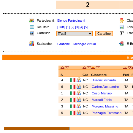
2
Partecipanti:
Elenco Partecipanti
Clas
Risultati:
[Tutti]
[1]
[2]
[3]
[4]
[5]
Tabel
Cartellini:
Tran
Statistiche:
E-Bo
Grafiche
Medaglie virtuali
Ele
S
Cat
Giocatore
Fed
4
NC
Busoni Bernardo
ITA
6
NC
Carlino Alessandro
ITA
1
NC
Cosci Martino
ITA
2
NC
Marcelli Fabio
ITA
3
NC
Morganti Massimo
ITA
5
NC
Pazzaglini Tommaso
ITA