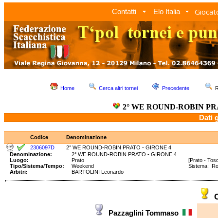
Giocato
Contatti
Elo Italia
Home
Cerca altri tornei
Precedente
R
2° WE ROUND-ROBIN PRA
Dati 
Codice
Denominazione
2306097D
2° WE ROUND-ROBIN PRATO - GIRONE 4
Denominazione:
2° WE ROUND-ROBIN PRATO - GIRONE 4
Luogo:
Prato
[Prato - Tos
Tipo/Sistema/Tempo:
Weekend
Sistema: R
Arbitri:
BARTOLINI Leonardo
Pazzaglini Tommaso