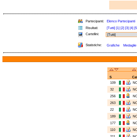
Partecipanti:
Elenco Partecipanti
Risultati:
[Tutti]
[1]
[2]
[3]
[4]
[5
Cartellini:
Statistiche:
Grafiche
Medaglie v
S
Ca
109
N
32
N
256
N
263
N
22
N
189
N
177
N
110
N
211
N