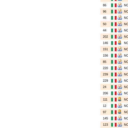
86
N
96
N
45
N
50
N
44
N
202
N
146
N
151
N
156
N
85
N
220
N
239
N
229
N
24
N
206
N
111
N
12
N
97
N
145
N
123
N