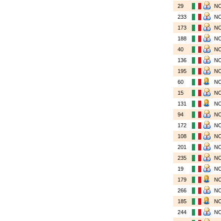
29
N
233
N
173
N
188
N
40
N
136
N
195
N
60
N
15
N
131
N
94
N
172
N
108
N
201
N
235
N
19
N
179
N
266
N
185
N
244
N