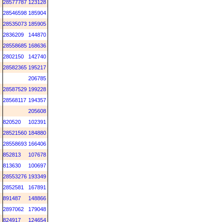
28577787
123128
28546598
185904
28535073
185905
2836209
144870
28558685
168636
2802150
142740
28582365
195217
206785
28587529
199228
28568117
194357
205608
820520
102391
28521560
184880
28558693
166406
852813
107678
813630
100697
28553276
193349
2852581
167891
891487
148866
2897062
179048
824917
124654