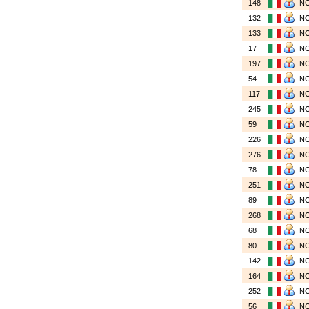
148
N
132
N
133
N
17
N
197
N
54
N
117
N
245
N
59
N
226
N
276
N
78
N
251
N
89
N
268
N
68
N
80
N
142
N
164
N
252
N
56
N