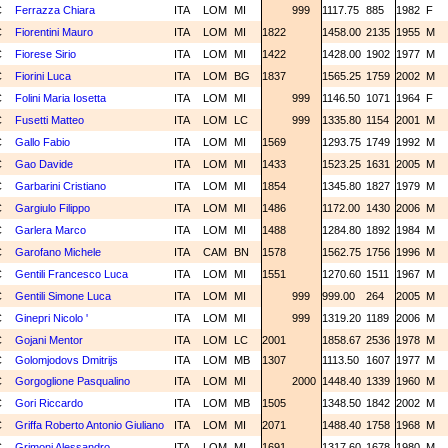
C
Ferrazza Chiara
ITA
LOM
MI
999
1117.75
885
1982
F
C
Fiorentini Mauro
ITA
LOM
MI
1822
1458.00
2135
1955
M
C
Fiorese Sirio
ITA
LOM
MI
1422
1428.00
1902
1977
M
C
Fiorini Luca
ITA
LOM
BG
1837
1565.25
1759
2002
M
C
Folini Maria Iosetta
ITA
LOM
MI
999
1146.50
1071
1964
F
C
Fusetti Matteo
ITA
LOM
LC
999
1335.80
1154
2001
M
C
Gallo Fabio
ITA
LOM
MI
1569
1293.75
1749
1992
M
C
Gao Davide
ITA
LOM
MI
1433
1523.25
1631
2005
M
C
Garbarini Cristiano
ITA
LOM
MI
1854
1345.80
1827
1979
M
C
Gargiulo Filippo
ITA
LOM
MI
1486
1172.00
1430
2006
M
C
Garlera Marco
ITA
LOM
MI
1488
1284.80
1892
1984
M
C
Garofano Michele
ITA
CAM
BN
1578
1562.75
1756
1996
M
C
Gentili Francesco Luca
ITA
LOM
MI
1551
1270.60
1511
1967
M
C
Gentili Simone Luca
ITA
LOM
MI
999
999.00
264
2005
M
C
Ginepri Nicolo '
ITA
LOM
MI
999
1319.20
1189
2006
M
C
Gojani Mentor
ITA
LOM
LC
2001
1858.67
2536
1978
M
C
Golomjodovs Dmitrijs
ITA
LOM
MB
1307
1113.50
1607
1977
M
C
Gorgoglione Pasqualino
ITA
LOM
MI
2000
1448.40
1339
1960
M
C
Gori Riccardo
ITA
LOM
MB
1505
1348.50
1842
2002
M
C
Griffa Roberto Antonio Giuliano
ITA
LOM
MI
2071
1488.40
1758
1968
M
C
Grimoni Alessandro
ITA
LOM
MI
1691
1317.60
1678
1980
M