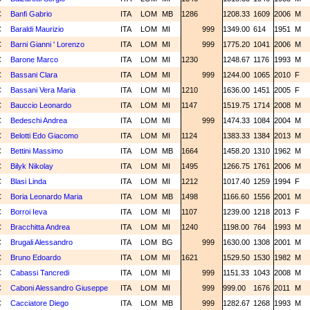
C
Banfi Gabrio
ITA
LOM
MB
1286
1208.33
1609
2006
M
C
Baraldi Maurizio
ITA
LOM
MI
999
1349.00
614
1951
M
C
Barni Gianni ' Lorenzo
ITA
LOM
MI
999
1775.20
1041
2006
M
C
Barone Marco
ITA
LOM
MI
1230
1248.67
1176
1993
M
C
Bassani Clara
ITA
LOM
MI
999
1244.00
1065
2010
F
C
Bassani Vera Maria
ITA
LOM
MI
1210
1636.00
1451
2005
F
C
Bauccio Leonardo
ITA
LOM
MI
1147
1519.75
1714
2008
M
C
Bedeschi Andrea
ITA
LOM
MI
999
1474.33
1084
2004
M
C
Belotti Edo Giacomo
ITA
LOM
MI
1124
1383.33
1384
2013
M
C
Bettini Massimo
ITA
LOM
MB
1664
1458.20
1310
1962
M
C
Bilyk Nikolay
ITA
LOM
MI
1495
1266.75
1761
2006
M
C
Blasi Linda
ITA
LOM
MI
1212
1017.40
1259
1994
F
C
Boria Leonardo Maria
ITA
LOM
MB
1498
1166.60
1556
2001
M
C
Borroi Ieva
ITA
LOM
MI
1107
1239.00
1218
2013
F
C
Bracchitta Andrea
ITA
LOM
MI
1240
1198.00
764
1993
M
C
Brugali Alessandro
ITA
LOM
BG
999
1630.00
1308
2001
M
C
Bruno Edoardo
ITA
LOM
MI
1621
1529.50
1530
1982
M
C
Cabassi Tancredi
ITA
LOM
MI
999
1151.33
1043
2008
M
C
Caboni Alessandro Giuseppe
ITA
LOM
MI
999
999.00
1676
2011
M
C
Cacciatore Diego
ITA
LOM
MB
999
1282.67
1268
1993
M