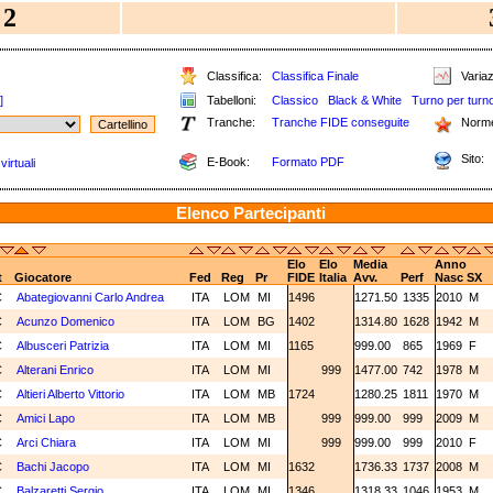
2
Classifica:
Classifica Finale
Variaz
]
Tabelloni:
Classico
Black & White
Turno per turn
Tranche:
Tranche FIDE conseguite
Norme
Sito:
E-Book:
Formato PDF
irtuali
Elenco Partecipanti
Elo
Elo
Media
Anno
t
Giocatore
Fed
Reg
Pr
FIDE
Italia
Avv.
Perf
Nasc
SX
C
Abategiovanni Carlo Andrea
ITA
LOM
MI
1496
1271.50
1335
2010
M
C
Acunzo Domenico
ITA
LOM
BG
1402
1314.80
1628
1942
M
C
Albusceri Patrizia
ITA
LOM
MI
1165
999.00
865
1969
F
C
Alterani Enrico
ITA
LOM
MI
999
1477.00
742
1978
M
C
Altieri Alberto Vittorio
ITA
LOM
MB
1724
1280.25
1811
1970
M
C
Amici Lapo
ITA
LOM
MB
999
999.00
999
2009
M
C
Arci Chiara
ITA
LOM
MI
999
999.00
999
2010
F
C
Bachi Jacopo
ITA
LOM
MI
1632
1736.33
1737
2008
M
C
Balzaretti Sergio
ITA
LOM
MI
1346
1318.33
1046
1953
M