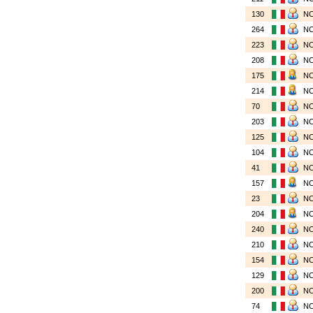
130
N
264
N
223
N
208
N
175
N
214
N
70
N
203
N
125
N
104
N
41
N
157
N
23
N
204
N
240
N
210
N
154
N
129
N
200
N
74
N