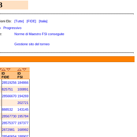
3
ioni Elo:
[Tutte]
[FIDE]
[Italia]
o
Progressivo
:
Norme di Maestro FSI conseguite
Gestione sito del torneo
ID
ID
FIDE
FSI
28519256
184866
825751
100891
28566670
194269
202721
888532
143145
28567730
195784
28575377
197377
2872981
168992
28540654
188907