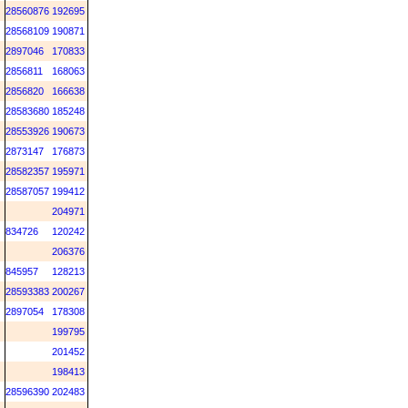
28560876
192695
28568109
190871
2897046
170833
2856811
168063
2856820
166638
28583680
185248
28553926
190673
2873147
176873
28582357
195971
28587057
199412
204971
834726
120242
206376
845957
128213
28593383
200267
2897054
178308
199795
201452
198413
28596390
202483