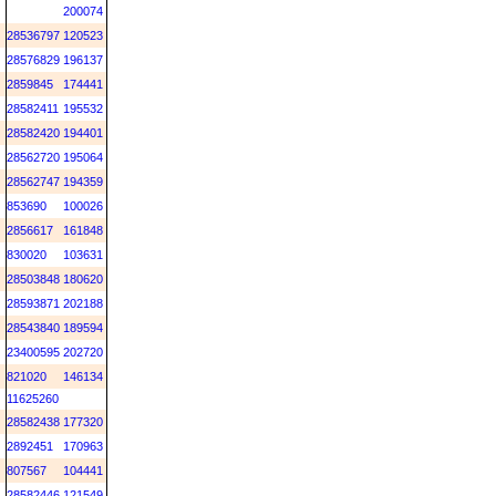
200074
28536797
120523
28576829
196137
2859845
174441
28582411
195532
28582420
194401
28562720
195064
28562747
194359
853690
100026
2856617
161848
830020
103631
28503848
180620
28593871
202188
28543840
189594
23400595
202720
821020
146134
11625260
28582438
177320
2892451
170963
807567
104441
28582446
121549