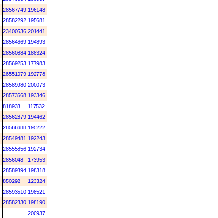
28567749
196148
28582292
195681
23400536
201441
28564669
194893
28560884
188324
28569253
177983
28551079
192778
28589980
200073
28573668
193346
818933
117532
28562879
194462
28566688
195222
28549481
192243
28555856
192734
2856048
173953
28589394
198318
850292
123324
28593510
198521
28582330
198190
200937