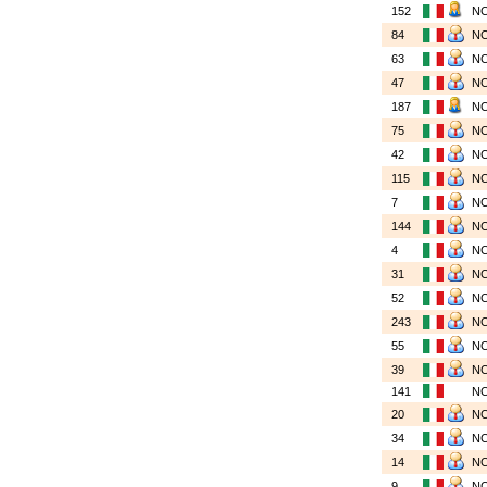
152
N
84
N
63
N
47
N
187
N
75
N
42
N
115
N
7
N
144
N
4
N
31
N
52
N
243
N
55
N
39
N
141
N
20
N
34
N
14
N
9
N