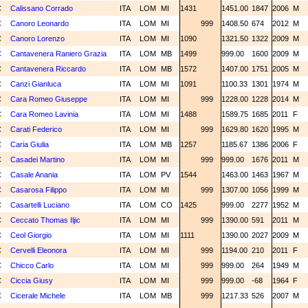
C
Calissano Corrado
ITA
LOM
MI
1431
1451.00
1847
2006
M
C
Canoro Leonardo
ITA
LOM
MI
999
1408.50
674
2012
M
C
Canoro Lorenzo
ITA
LOM
MI
1090
1321.50
1322
2009
M
C
Cantavenera Raniero Grazia
ITA
LOM
MB
1499
999.00
1600
2009
M
C
Cantavenera Riccardo
ITA
LOM
MB
1572
1407.00
1751
2005
M
C
Canzi Gianluca
ITA
LOM
MI
1091
1100.33
1301
1974
M
C
Cara Romeo Giuseppe
ITA
LOM
MI
999
1228.00
1228
2014
M
C
Cara Romeo Lavinia
ITA
LOM
MI
1488
1589.75
1685
2011
F
C
Carati Federico
ITA
LOM
MI
999
1629.80
1620
1995
M
C
Caria Giulia
ITA
LOM
MB
1257
1185.67
1386
2006
F
C
Casadei Martino
ITA
LOM
MI
999
999.00
1676
2011
M
C
Casale Anania
ITA
LOM
PV
1544
1463.00
1463
1967
M
C
Casarosa Filippo
ITA
LOM
MI
999
1307.00
1056
1999
M
C
Casartelli Luciano
ITA
LOM
CO
1425
999.00
2277
1952
M
C
Ceccato Thomas Iljic
ITA
LOM
MI
999
1390.00
591
2011
M
C
Ceol Giorgio
ITA
LOM
MI
1111
1390.00
2027
2009
M
C
Cervelli Eleonora
ITA
LOM
MI
999
1194.00
210
2011
F
C
Chicco Carlo
ITA
LOM
MI
999
999.00
264
1949
M
C
Ciccia Giusy
ITA
LOM
MI
999
999.00
-68
1964
F
C
Cicerale Michele
ITA
LOM
MB
999
1217.33
526
2007
M