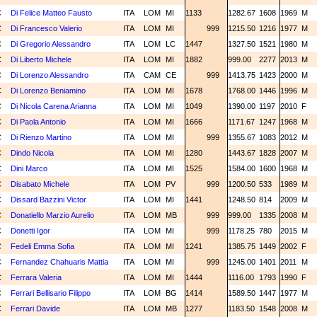
C
Di Felice Matteo Fausto
ITA
LOM
MI
1133
1282.67
1608
1969
M
C
Di Francesco Valerio
ITA
LOM
MI
999
1215.50
1216
1977
M
C
Di Gregorio Alessandro
ITA
LOM
LC
1447
1327.50
1521
1980
M
C
Di Liberto Michele
ITA
LOM
MI
1882
999.00
2277
2013
M
C
Di Lorenzo Alessandro
ITA
CAM
CE
999
1413.75
1423
2000
M
C
Di Lorenzo Beniamino
ITA
LOM
MI
1678
1768.00
1446
1996
M
C
Di Nicola Carena Arianna
ITA
LOM
MI
1049
1390.00
1197
2010
F
C
Di Paola Antonio
ITA
LOM
MI
1666
1171.67
1247
1968
M
C
Di Rienzo Martino
ITA
LOM
MI
999
1355.67
1083
2012
M
C
Dindo Nicola
ITA
LOM
MI
1280
1443.67
1828
2007
M
C
Dini Marco
ITA
LOM
MI
1525
1584.00
1600
1968
M
C
Disabato Michele
ITA
LOM
PV
999
1200.50
533
1989
M
C
Dissard Bazzini Victor
ITA
LOM
MI
1441
1248.50
814
2009
M
C
Donatiello Marzio Aurelio
ITA
LOM
MB
999
999.00
1335
2008
M
C
Donetti Igor
ITA
LOM
MI
999
1178.25
780
2015
M
C
Fedeli Emma Sofia
ITA
LOM
MI
1241
1385.75
1449
2002
F
C
Fernandez Chahuaris Mattia
ITA
LOM
MI
999
1245.00
1401
2011
M
C
Ferrara Valeria
ITA
LOM
MI
1444
1116.00
1793
1990
F
C
Ferrari Bellisario Filippo
ITA
LOM
BG
1414
1589.50
1447
1977
M
C
Ferrari Davide
ITA
LOM
MB
1277
1183.50
1548
2008
M