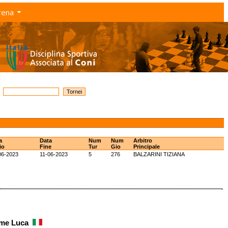
rena
a
Data
Num
Num
Arbitro
io
Fine
Tur
Gio
Principale
06-2023
11-06-2023
5
276
BALZARINI TIZIANA
ame Luca