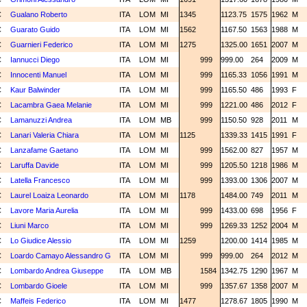
C
Gualano Roberto
ITA
LOM
MI
1345
1123.75
1575
1962
M
C
Guarato Guido
ITA
LOM
MI
1562
1167.50
1563
1988
M
C
Guarnieri Federico
ITA
LOM
MI
1275
1325.00
1651
2007
M
C
Iannucci Diego
ITA
LOM
MI
999
999.00
264
2009
M
C
Innocenti Manuel
ITA
LOM
MI
999
1165.33
1056
1991
M
C
Kaur Balwinder
ITA
LOM
MI
999
1165.50
486
1993
F
C
Lacambra Gaea Melanie
ITA
LOM
MI
999
1221.00
486
2012
F
C
Lamanuzzi Andrea
ITA
LOM
MB
999
1150.50
928
2011
M
C
Lanari Valeria Chiara
ITA
LOM
MI
1125
1339.33
1415
1991
F
C
Lanzafame Gaetano
ITA
LOM
MI
999
1562.00
827
1957
M
C
Laruffa Davide
ITA
LOM
MI
999
1205.50
1218
1986
M
C
Latella Francesco
ITA
LOM
MI
999
1393.00
1306
2007
M
C
Laurel Loaiza Leonardo
ITA
LOM
MI
1178
1484.00
749
2011
M
C
Lavore Maria Aurelia
ITA
LOM
MI
999
1433.00
698
1956
F
C
Liuni Marco
ITA
LOM
MI
999
1269.33
1252
2004
M
C
Lo Giudice Alessio
ITA
LOM
MI
1259
1200.00
1414
1985
M
C
Loardo Camayo Alessandro G
ITA
LOM
MI
999
999.00
264
2012
M
C
Lombardo Andrea Giuseppe
ITA
LOM
MB
1584
1342.75
1290
1967
M
C
Lombardo Gioele
ITA
LOM
MI
999
1357.67
1358
2007
M
C
Maffeis Federico
ITA
LOM
MI
1477
1278.67
1805
1990
M