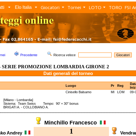
Giocatori
Tornei
LOTO
TORO
FSI A
tti
Elo Italia
rnei
Precedente
Ricerca veloce
3 - SERIE PROMOZIONE LOMBARDIA GIRONE 2
Dati generali del torneo
Dat
Luogo
Pr
Reg
Iniz
Cinisello Balsamo
MI
LOM
09-
 2
[Milano - Lombardia]
Sistema: Team Swiss Tempo: 90' + 30" bonus
BRIGATI A. - COLLOBIANO A.
Minchillo Francesco
1
ko Andrey
Vendr