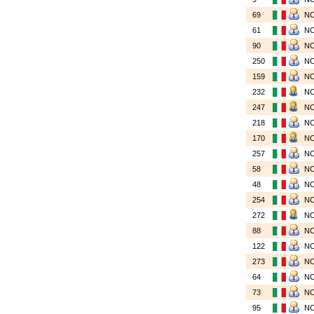
69
N
61
N
90
N
250
N
159
N
232
N
247
N
218
N
170
N
257
N
58
N
48
N
254
N
272
N
88
N
122
N
273
N
64
N
73
N
95
N