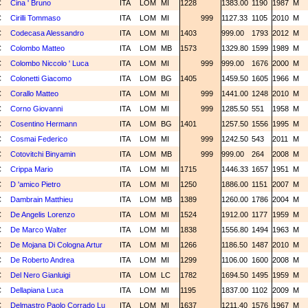
C
Cina ' Bruno
ITA
LOM
MI
1228
1383.00
1190
1987
M
C
Cirilli Tommaso
ITA
LOM
MI
999
1127.33
1105
2010
M
C
Codecasa Alessandro
ITA
LOM
MI
1403
999.00
1793
2012
M
C
Colombo Matteo
ITA
LOM
MB
1573
1329.80
1599
1989
M
C
Colombo Niccolo ' Luca
ITA
LOM
MI
999
999.00
1676
2000
M
C
Colonetti Giacomo
ITA
LOM
BG
1405
1459.50
1605
1966
M
C
Corallo Matteo
ITA
LOM
MI
999
1441.00
1248
2010
M
C
Corno Giovanni
ITA
LOM
MI
999
1285.50
551
1958
M
C
Cosentino Hermann
ITA
LOM
BG
1401
1257.50
1556
1995
M
C
Cosmai Federico
ITA
LOM
MI
999
1242.50
543
2011
M
C
Cotovitchi Binyamin
ITA
LOM
MB
999
999.00
264
2008
M
C
Crippa Mario
ITA
LOM
MI
1715
1446.33
1657
1951
M
C
D 'amico Pietro
ITA
LOM
MI
1250
1886.00
1151
2007
M
C
Dambrain Matthieu
ITA
LOM
MB
1389
1260.00
1786
2004
M
C
De Angelis Lorenzo
ITA
LOM
MI
1524
1912.00
1177
1959
M
C
De Marco Walter
ITA
LOM
MI
1838
1556.80
1494
1963
M
C
De Mojana Di Cologna Artur
ITA
LOM
MI
1266
1186.50
1487
2010
M
C
De Roberto Andrea
ITA
LOM
MI
1299
1106.00
1600
2008
M
C
Del Nero Gianluigi
ITA
LOM
LC
1782
1694.50
1495
1959
M
C
Dellapiana Luca
ITA
LOM
MI
1195
1837.00
1102
2009
M
C
Delmastro Paolo Corrado Lu
ITA
LOM
MI
1637
1211.40
1576
1967
M