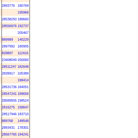
2893776
180769
195966
28538250
188660
28556976
192737
205467
889989
140229
2897992
180905
828807
112416
23408049
200060
28511247
182648
2839917
105389
198414
28531736
184051
28547241
189656
28589505
198524
2816275
158647
28517946
183710
889768
148548
2893431
178301
28567765
194241