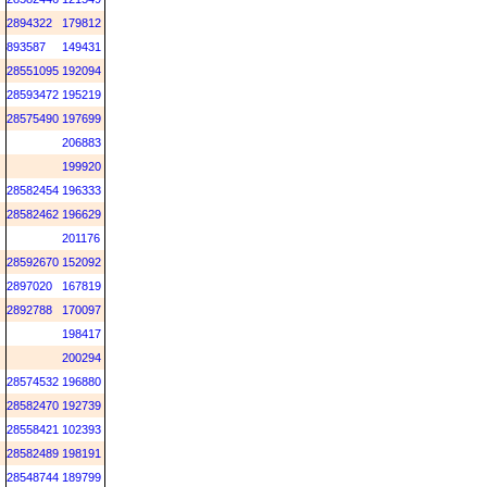
2894322
179812
893587
149431
28551095
192094
28593472
195219
28575490
197699
206883
199920
28582454
196333
28582462
196629
201176
28592670
152092
2897020
167819
2892788
170097
198417
200294
28574532
196880
28582470
192739
28558421
102393
28582489
198191
28548744
189799