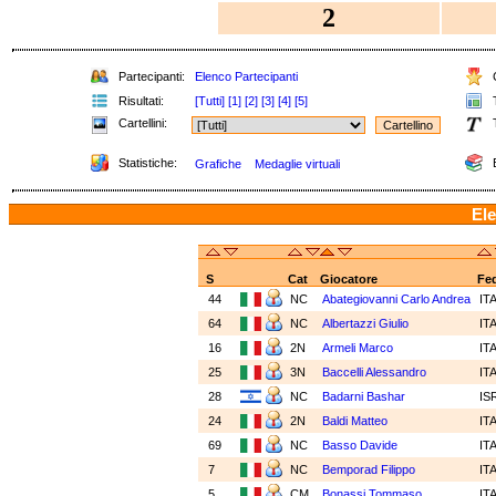
2
Partecipanti:
Elenco Partecipanti
C
Risultati:
[Tutti]
[1]
[2]
[3]
[4]
[5]
T
Cartellini:
T
Statistiche:
E
Grafiche
Medaglie virtuali
Ele
S
Cat
Giocatore
Fe
44
NC
Abategiovanni Carlo Andrea
IT
64
NC
Albertazzi Giulio
IT
16
2N
Armeli Marco
IT
25
3N
Baccelli Alessandro
IT
28
NC
Badarni Bashar
IS
24
2N
Baldi Matteo
IT
69
NC
Basso Davide
IT
7
NC
Bemporad Filippo
IT
5
CM
Bonassi Tommaso
IT