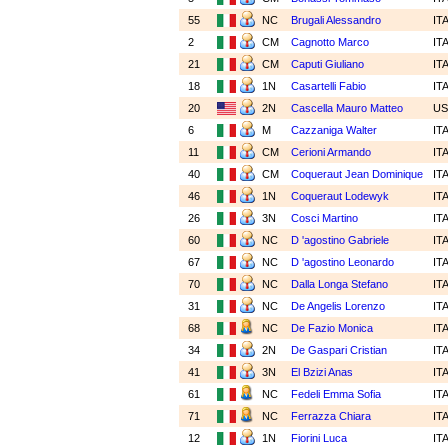
55
NC
Brugali Alessandro
IT
2
CM
Cagnotto Marco
IT
21
CM
Caputi Giuliano
IT
18
1N
Casartelli Fabio
IT
20
2N
Cascella Mauro Matteo
U
6
M
Cazzaniga Walter
IT
11
CM
Cerioni Armando
IT
40
CM
Coqueraut Jean Dominique
IT
46
1N
Coqueraut Lodewyk
IT
26
3N
Cosci Martino
IT
60
NC
D 'agostino Gabriele
IT
67
NC
D 'agostino Leonardo
IT
70
NC
Dalla Longa Stefano
IT
31
NC
De Angelis Lorenzo
IT
68
NC
De Fazio Monica
IT
34
2N
De Gaspari Cristian
IT
41
3N
El Bzizi Anas
IT
61
NC
Fedeli Emma Sofia
IT
71
NC
Ferrazza Chiara
IT
12
1N
Fiorini Luca
IT