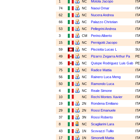
1
NC
Motola Jacopo
IT
74
NC
Naoui Omar
IT
62
NC
Nucera Andrea
IT
66
NC
Palazzo Christian
IT
53
NC
Pellegrini Andrea
IT
3
CM
Perino Alberto
IT
15
NC
Pernigotti Jacopo
IT
59
NC
Pisciotta Lucas L
SU
49
NC
Pizarro Zegarra Arthur Pa
P
35
NC
Quispe Rodriguez Luis Gab
P
75
NC
Radice Mattia
IT
56
NC
Rainero Luca Meng
IT
50
NC
Ramondo Luca
IT
4
NC
Reale Simone
IT
10
NC
Rechi Montes Xavier
IT
19
2N
Rondena Emiliano
IT
29
2N
Rossi Emanuele
IT
37
3N
Rossi Roberto
IT
8
NC
Scagliarini Lara
IT
43
1N
Scovazzi Tullio
IT
17
1N
Simonelli Mattia
IT