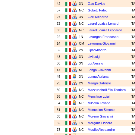
42
3N
Gao Davide
IT
57
NC
Gobetti Fabio
IT
27
3N
Gori Riccardo
IT
72
NC
Laurel Loaiza Lenard
IT
63
NC
Laurel Loaiza Leonardo
IT
22
1N
Lavorgna Francesco
IT
14
CM
Lavorgna Giovanni
IT
52
2N
Lipari Alberto
IT
48
3N
Livi Luigi
IT
36
3N
Loi Alessio
IT
47
M
Longo Giovanni
IT
45
3N
Lungu Adriana
IT
23
2N
Mangili Gabriele
IT
39
NC
Mazzucchelli Elio Teodoro
IT
58
NC
Menchise Luigi
IT
54
NC
Milceva Tatiana
IT
51
NC
Montesion Simone
IT
65
NC
Moreno Giovanni
IT
32
1N
Morganti Lionello
IT
73
NC
Mosillo Alessandro
IT