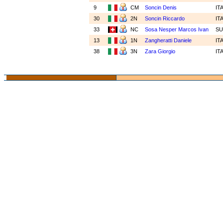
9
CM
Soncin Denis
IT
30
2N
Soncin Riccardo
IT
33
NC
Sosa Nesper Marcos Ivan
SU
13
1N
Zangheratti Daniele
IT
38
3N
Zara Giorgio
IT