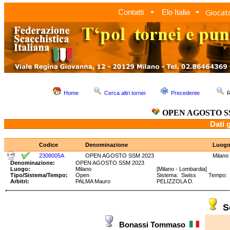
Giocato
Contatti
Elo Italia
Home
Cerca altri tornei
Precedente
R
OPEN AGOSTO SS
Dati 
Codice
Denominazione
Luog
2308005A
OPEN AGOSTO SSM 2023
Milano
Denominazione:
OPEN AGOSTO SSM 2023
Luogo:
Milano
[Milano - Lombardia]
Tipo/Sistema/Tempo:
Open
Sistema: Swiss Tempo: 90
Arbitri:
PALMA Mauro
PELIZZOLA D.
S
Bonassi Tommaso