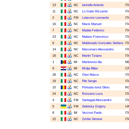
13
NC
Iannello Antonio
IT
11
NC
Lo Gatto Riccardo
IT
2
FM
Loiacono Leonardo
IT
16
NC
Macis Manuel
IT
7
NC
Madiai Federico
IT
23
NC
Malano Francesco
IT
6
NC
Maldonado Gonzales Stefano
IT
14
NC
Marcenaro Alessandro
IT
18
NC
Martin Tiziano
IT
1
IM
Martinovici Ilia
M
9
IM
Mrdja Milan
C
28
NC
Oteri Marco
IT
19
NC
Pilo Sergio
IT
15
NC
Pohoata Ionut Silviu
R
24
NC
Ronzano Luca
IT
4
FM
Santagati Alessandro
IT
5
FM
Seletsky Grigory
U
8
IM
Vezzosi Paolo
IT
22
NC
Zerbin Simone
IT