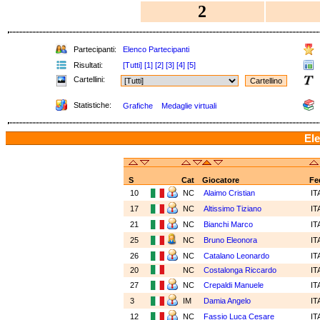
2
Partecipanti:
Elenco Partecipanti
Risultati:
[Tutti]
[1]
[2]
[3]
[4]
[5]
Cartellini:
Statistiche:
Grafiche
Medaglie virtuali
Ele
S
Cat
Giocatore
Fe
10
NC
Alaimo Cristian
IT
17
NC
Altissimo Tiziano
IT
21
NC
Bianchi Marco
IT
25
NC
Bruno Eleonora
IT
26
NC
Catalano Leonardo
IT
20
NC
Costalonga Riccardo
IT
27
NC
Crepaldi Manuele
IT
3
IM
Damia Angelo
IT
12
NC
Fassio Luca Cesare
IT