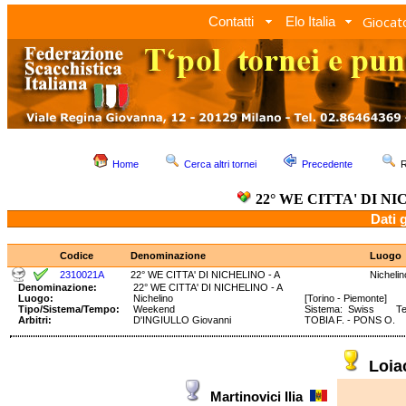
Giocato
Contatti
Elo Italia
Home
Cerca altri tornei
Precedente
R
22° WE CITTA' DI NI
Dati 
Codice
Denominazione
Luogo
2310021A
22° WE CITTA' DI NICHELINO - A
Nichelin
Denominazione:
22° WE CITTA' DI NICHELINO - A
Luogo:
Nichelino
[Torino - Piemonte]
Tipo/Sistema/Tempo:
Weekend
Sistema: Swiss Temp
Arbitri:
D'INGIULLO Giovanni
TOBIA F. - PONS O.
Loi
Martinovici Ilia