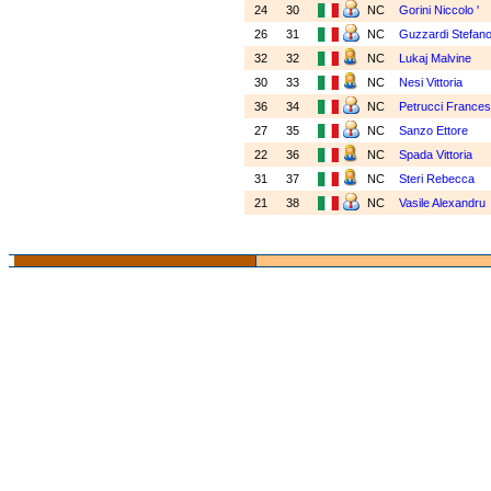
24
30
NC
Gorini Niccolo '
26
31
NC
Guzzardi Stefan
32
32
NC
Lukaj Malvine
30
33
NC
Nesi Vittoria
36
34
NC
Petrucci France
27
35
NC
Sanzo Ettore
22
36
NC
Spada Vittoria
31
37
NC
Steri Rebecca
21
38
NC
Vasile Alexandru