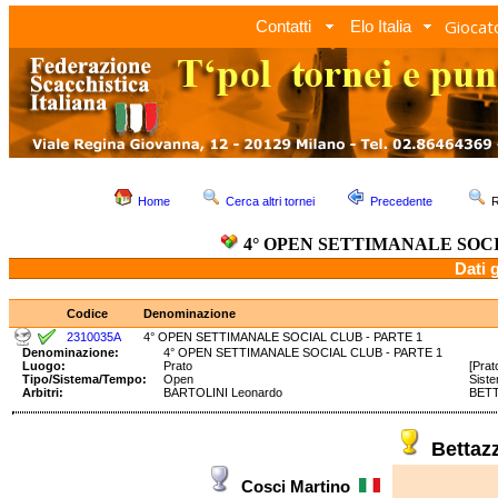
Giocato
Contatti
Elo Italia
Home
Cerca altri tornei
Precedente
R
4° OPEN SETTIMANALE SOCI
Dati 
Codice
Denominazione
2310035A
4° OPEN SETTIMANALE SOCIAL CLUB - PARTE 1
Denominazione:
4° OPEN SETTIMANALE SOCIAL CLUB - PARTE 1
Luogo:
Prato
[Prat
Tipo/Sistema/Tempo:
Open
Sist
Arbitri:
BARTOLINI Leonardo
BETT
Bettaz
Cosci Martino