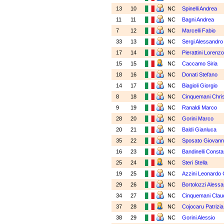
13
10
NC
Spinelli Andrea
11
11
NC
Bagni Andrea
7
12
NC
Marcelli Fabio
33
13
NC
Sergi Alessandro
17
14
NC
Pierattini Lorenz
15
15
NC
Caccamo Siria
18
16
NC
Donati Stefano
14
17
NC
Biagioli Giorgio
8
18
NC
Cinquemani Chris
9
19
NC
Ranaldi Marco
28
20
NC
Gorini Marco
20
21
NC
Baldi Gianluca
35
22
NC
Sposato Giovann
16
23
NC
Bandinelli Consta
25
24
NC
Steri Stella
19
25
NC
Azzini Leonardo
29
26
NC
Bortolozzi Alessa
34
27
NC
Cinquemani Clau
37
28
NC
Cojocaru Patrizia
38
29
NC
Gorini Alessio