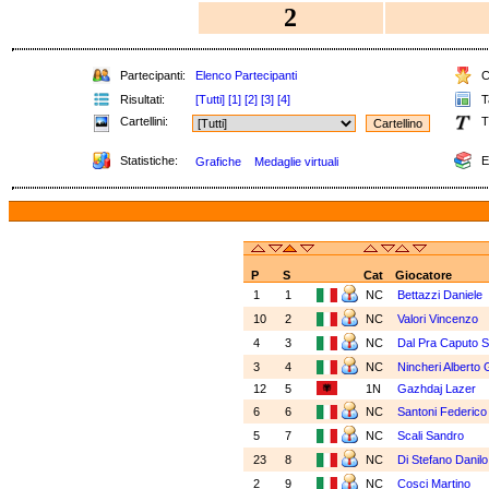
2
Partecipanti:
Elenco Partecipanti
Cl
Risultati:
[Tutti]
[1]
[2]
[3]
[4]
Ta
Cartellini:
T
Statistiche:
E
Grafiche
Medaglie virtuali
P
S
Cat
Giocatore
1
1
NC
Bettazzi Daniele
10
2
NC
Valori Vincenzo
4
3
NC
Dal Pra Caputo S
3
4
NC
Nincheri Alberto 
12
5
1N
Gazhdaj Lazer
6
6
NC
Santoni Federico
5
7
NC
Scali Sandro
23
8
NC
Di Stefano Danilo
2
9
NC
Cosci Martino