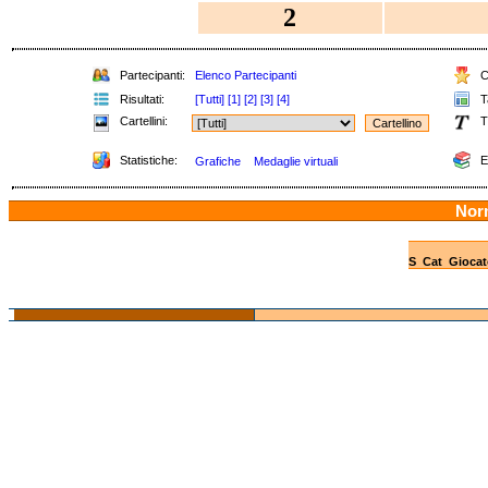
2
Partecipanti:
Elenco Partecipanti
Cl
Risultati:
[Tutti]
[1]
[2]
[3]
[4]
Ta
Cartellini:
T
Statistiche:
E
Grafiche
Medaglie virtuali
Nor
S
Cat
Giocat