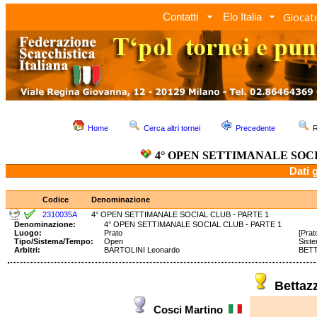
Giocato
Contatti
Elo Italia
Home
Cerca altri tornei
Precedente
R
4° OPEN SETTIMANALE SOCI
Dati 
Codice
Denominazione
2310035A
4° OPEN SETTIMANALE SOCIAL CLUB - PARTE 1
Denominazione:
4° OPEN SETTIMANALE SOCIAL CLUB - PARTE 1
Luogo:
Prato
[Prat
Tipo/Sistema/Tempo:
Open
Sist
Arbitri:
BARTOLINI Leonardo
BETT
Bettaz
Cosci Martino