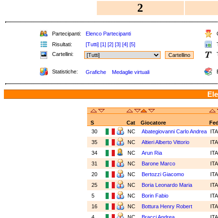
2
Partecipanti:
Elenco Partecipanti
C
Risultati:
[Tutti]
[1]
[2]
[3]
[4]
[5]
T
Cartellini:
T
Statistiche:
E
Grafiche
Medaglie virtuali
Ele
S
Cat
Giocatore
Fe
30
NC
Abategiovanni Carlo Andrea
IT
35
NC
Altieri Alberto Vittorio
IT
34
NC
Arun Ria
IT
31
NC
Barone Marco
IT
20
NC
Bertozzi Giacomo
IT
25
NC
Boria Leonardo Maria
IT
5
NC
Borin Fabio
IT
16
NC
Bottura Henry Robert
IT
4
NC
Bracci Andrea
IT