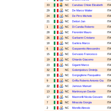
33
NC
Canubas Chloie Elizabeth
IT
29
NC
De Marco Walter
IT
24
NC
De Pirro Michele
IT
21
NC
Dettori Jan
IT
1
NC
Di Candia Roberto
IT
28
NC
Fiorentini Mauro
IT
26
NC
Garbarini Cristiano
IT
18
NC
Garlera Marco
IT
6
NC
Gasparetto Alessandro
IT
15
NC
Gervasio Francesco
IT
19
NC
Ghiardo Giacomo
IT
23
NC
Giganti Marco
IT
32
NC
Golomjodovs Dmitrijs
IT
10
NC
Gorgoglione Pasqualino
IT
9
NC
Griffa Roberto Antonio Giu
IT
22
NC
Jamous Manuel
IT
13
NC
Martirosyan Davide
IT
17
NC
Mastrorilli Nicola Giovann
IT
7
NC
Miracola Giorgia
IT
2
NC
Morello Alessio
IT