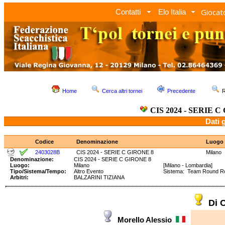
Giocato
Contatti
Elo Italia
Home
Cerca altri tornei
Precedente
R
CIS 2024 - SERIE C
Dati 
Codice
Denominazione
Luogo
2403028B
CIS 2024 - SERIE C GIRONE 8
Milano
Denominazione:
CIS 2024 - SERIE C GIRONE 8
Luogo:
Milano
[Milano - Lombardia]
Tipo/Sistema/Tempo:
Altro Evento
Sistema: Team Round 
Arbitri:
BALZARINI TIZIANA
Di 
Morello Alessio