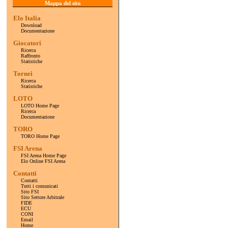
Mappa del sito
Elo Italia
Download
Documentazione
Giocatori
Ricerca
Raffronto
Statistiche
Tornei
Ricerca
Statistiche
LOTO
LOTO Home Page
Ricerca
Documentazione
TORO
TORO Home Page
FSI Arena
FSI Arena Home Page
Elo Online FSI Arena
Contatti
Contatti
Tutti i comunicati
Sito FSI
Sito Settore Arbitrale
FIDE
ECU
CONI
Email
Home