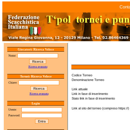
Conta
Giocatori: Ricerca Veloce
Nome:
Ricerca avanzata
Codice Torneo
Tornei: Ricerca Veloce
Denominazione Torneo
Chiave:
Link attuale
Ricerca avanzata
Link in fase di inserimento
Stato link in fase di inserimento
Login
Link al sito del torneo (compreso https://)
Utente:
Password: