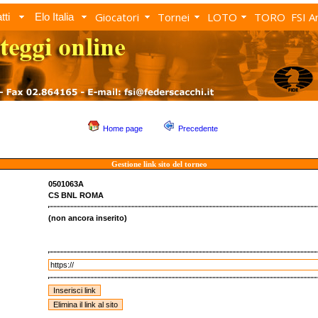
Giocatori
Tornei
LOTO
TORO
FSI A
tti
Elo Italia
Home page
Precedente
Gestione link sito del torneo
0501063A
CS BNL ROMA
(non ancora inserito)