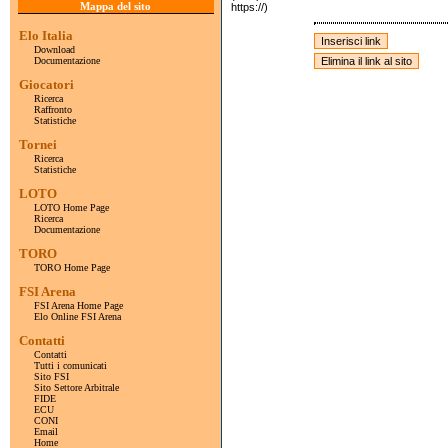
Mappa del sito
https://)
Elo Italia
Download
Documentazione
Giocatori
Ricerca
Raffronto
Statistiche
Tornei
Ricerca
Statistiche
LOTO
LOTO Home Page
Ricerca
Documentazione
TORO
TORO Home Page
FSI Arena
FSI Arena Home Page
Elo Online FSI Arena
Contatti
Contatti
Tutti i comunicati
Sito FSI
Sito Settore Arbitrale
FIDE
ECU
CONI
Email
Home