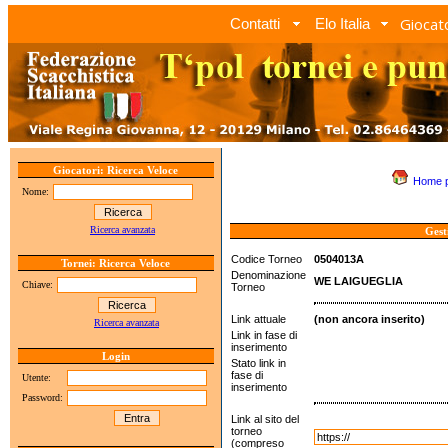
Giocato
Contatti
Elo Italia
Giocatori: Ricerca Veloce
Home 
Nome:
Ricerca avanzata
Gest
Codice Torneo
0504013A
Tornei: Ricerca Veloce
Denominazione
WE LAIGUEGLIA
Chiave:
Torneo
Link attuale
(non ancora inserito)
Ricerca avanzata
Link in fase di
inserimento
Login
Stato link in
fase di
Utente:
inserimento
Password:
Link al sito del
torneo
(compreso