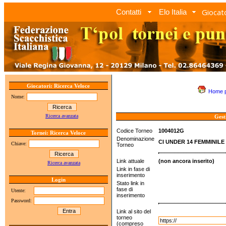
Giocato
Contatti
Elo Italia
Giocatori: Ricerca Veloce
Home 
Nome:
Ricerca avanzata
Gest
Codice Torneo
1004012G
Tornei: Ricerca Veloce
Denominazione
CI UNDER 14 FEMMINILE
Chiave:
Torneo
Link attuale
(non ancora inserito)
Ricerca avanzata
Link in fase di
inserimento
Login
Stato link in
fase di
Utente:
inserimento
Password:
Link al sito del
torneo
(compreso