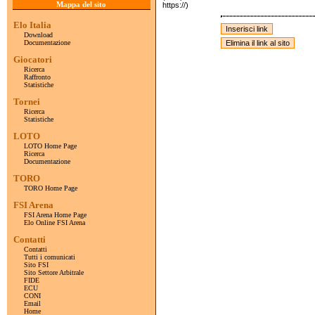
Mappa del sito
https://)
Elo Italia
Download
Documentazione
Giocatori
Ricerca
Raffronto
Statistiche
Tornei
Ricerca
Statistiche
LOTO
LOTO Home Page
Ricerca
Documentazione
TORO
TORO Home Page
FSI Arena
FSI Arena Home Page
Elo Online FSI Arena
Contatti
Contatti
Tutti i comunicati
Sito FSI
Sito Settore Arbitrale
FIDE
ECU
CONI
Email
Home