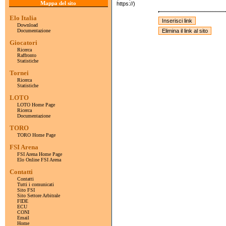
Mappa del sito
https://)
Elo Italia
Download
Documentazione
Giocatori
Ricerca
Raffronto
Statistiche
Tornei
Ricerca
Statistiche
LOTO
LOTO Home Page
Ricerca
Documentazione
TORO
TORO Home Page
FSI Arena
FSI Arena Home Page
Elo Online FSI Arena
Contatti
Contatti
Tutti i comunicati
Sito FSI
Sito Settore Arbitrale
FIDE
ECU
CONI
Email
Home