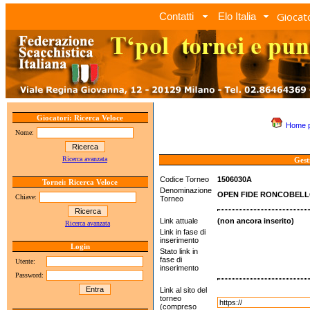
Giocato
Contatti
Elo Italia
Giocatori: Ricerca Veloce
Home 
Nome:
Ricerca avanzata
Gest
Codice Torneo
1506030A
Tornei: Ricerca Veloce
Denominazione
OPEN FIDE RONCOBELL
Chiave:
Torneo
Link attuale
(non ancora inserito)
Ricerca avanzata
Link in fase di
inserimento
Login
Stato link in
fase di
Utente:
inserimento
Password:
Link al sito del
torneo
(compreso