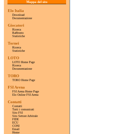
Mappa del sito
Elo Italia
Download
Documentazione
Giocatori
Ricerca
Raffronto
Statistiche
Tornei
Ricerca
Statistiche
LOTO
LOTO Home Page
Ricerca
Documentazione
TORO
TORO Home Page
FSI Arena
FSI Arena Home Page
Elo Online FSI Arena
Contatti
Contatti
Tutti i comunicati
Sito FSI
Sito Settore Arbitrale
FIDE
ECU
CONI
Email
Home