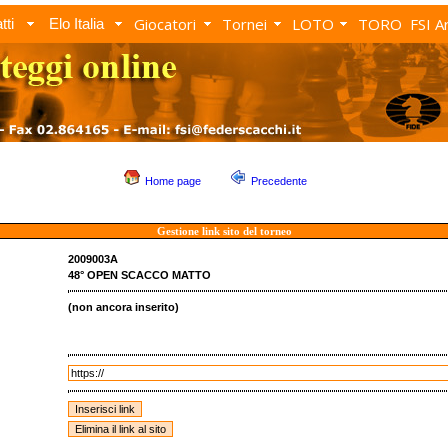
Giocatori
Tornei
LOTO
TORO
FSI A
tti
Elo Italia
Home page
Precedente
Gestione link sito del torneo
2009003A
48° OPEN SCACCO MATTO
(non ancora inserito)