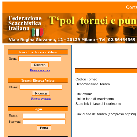
Conta
Giocatori: Ricerca Veloce
Nome:
Ricerca avanzata
Codice Torneo
Tornei: Ricerca Veloce
Denominazione Torneo
Chiave:
Link attuale
Ricerca avanzata
Link in fase di inserimento
Stato link in fase di inserimento
Login
Link al sito del torneo (compreso https://)
Utente:
Password: