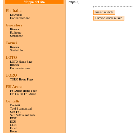
Mappa del sito
https://)
Elo Italia
Download
Documentazione
Giocatori
Ricerca
Raffronto
Statistiche
Tornei
Ricerca
Statistiche
LOTO
LOTO Home Page
Ricerca
Documentazione
TORO
TORO Home Page
FSI Arena
FSI Arena Home Page
Elo Online FSI Arena
Contatti
Contatti
Tutti i comunicati
Sito FSI
Sito Settore Arbitrale
FIDE
ECU
CONI
Email
Home