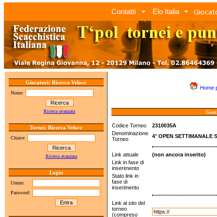
Giocato
Contatti
Elo Italia
Giocatori: Ricerca Veloce
Home 
Nome:
Ricerca avanzata
Gest
Codice Torneo
2310035A
Tornei: Ricerca Veloce
Denominazione
4° OPEN SETTIMANALE S
Chiave:
Torneo
Link attuale
(non ancora inserito)
Ricerca avanzata
Link in fase di
inserimento
Login
Stato link in
fase di
Utente:
inserimento
Password:
Link al sito del
torneo
(compreso