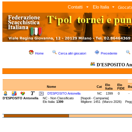
Giocato
Contatti
Elo Italia
Home
Cerca altri giocatori
Precedente
D'ESPOSITO Ant
Elo
Elo
Nome
Cat
Bu
Italia
FIDE
D'ESPOSITO Antonella
NC
1399
0
-
D'ESPOSITO Antonella
NC - Non Classificato
[Napoli - Campania]
Elo Italia:
1399
Migliore: 1451 (Marzo 2026) Pegg