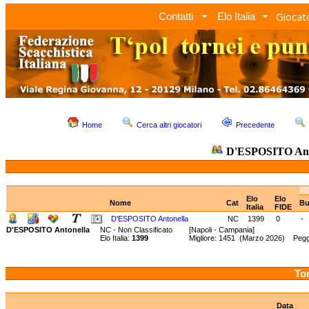
Giocato
Contatti
Elo Italia
Home
Cerca altri giocatori
Precedente
D'ESPOSITO Ant
Elo
Elo
Nome
Cat
Bu
Italia
FIDE
D'ESPOSITO Antonella
NC
1399
0
-
D'ESPOSITO Antonella
NC - Non Classificato
[Napoli - Campania]
Elo Italia:
1399
Migliore: 1451 (Marzo 2026) Pegg
Tor
Data