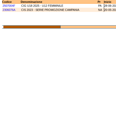
Codice
Denominazione
Pr
Inizio
2507004F
CIG U18 2025 - U12 FEMMINILE
PA
28-06-20
2306076A
CIS 2023 - SERIE PROMOZIONE CAMPANIA
NA
20-05-20