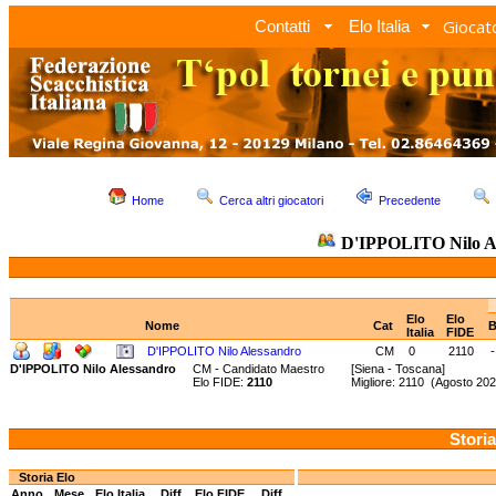
Giocato
Contatti
Elo Italia
Home
Cerca altri giocatori
Precedente
D'IPPOLITO Nilo A
Elo
Elo
Nome
Cat
B
Italia
FIDE
D'IPPOLITO Nilo Alessandro
CM
0
2110
-
D'IPPOLITO Nilo Alessandro
CM - Candidato Maestro
[Siena - Toscana]
Elo FIDE:
2110
Migliore: 2110 (Agosto 2
Storia
Storia Elo
Anno
Mese
Elo Italia
Diff.
Elo FIDE
Diff.