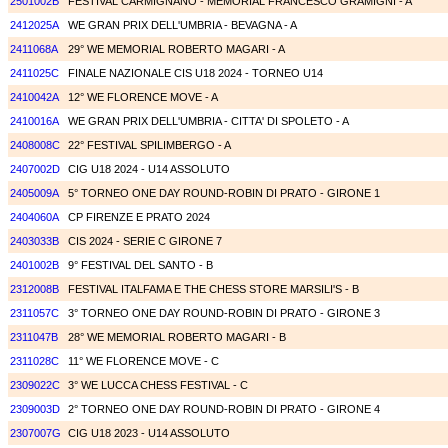
2501002B
FESTIVAL CARMIGNANO - MEMORIAL FRANCESCO GRAMIGNI - A
2412025A
WE GRAN PRIX DELL'UMBRIA - BEVAGNA - A
2411068A
29° WE MEMORIAL ROBERTO MAGARI - A
2411025C
FINALE NAZIONALE CIS U18 2024 - TORNEO U14
2410042A
12° WE FLORENCE MOVE - A
2410016A
WE GRAN PRIX DELL'UMBRIA - CITTA' DI SPOLETO - A
2408008C
22° FESTIVAL SPILIMBERGO - A
2407002D
CIG U18 2024 - U14 ASSOLUTO
2405009A
5° TORNEO ONE DAY ROUND-ROBIN DI PRATO - GIRONE 1
2404060A
CP FIRENZE E PRATO 2024
2403033B
CIS 2024 - SERIE C GIRONE 7
2401002B
9° FESTIVAL DEL SANTO - B
2312008B
FESTIVAL ITALFAMA E THE CHESS STORE MARSILI'S - B
2311057C
3° TORNEO ONE DAY ROUND-ROBIN DI PRATO - GIRONE 3
2311047B
28° WE MEMORIAL ROBERTO MAGARI - B
2311028C
11° WE FLORENCE MOVE - C
2309022C
3° WE LUCCA CHESS FESTIVAL - C
2309003D
2° TORNEO ONE DAY ROUND-ROBIN DI PRATO - GIRONE 4
2307007G
CIG U18 2023 - U14 ASSOLUTO