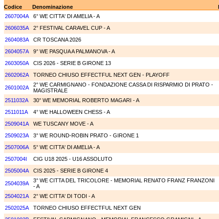
Codice
Denominazione
2607004A
6° WE CITTA' DI AMELIA - A
2606035A
2° FESTIVAL CARAVEL CUP - A
2604083A
CR TOSCANA 2026
2604057A
9° WE PASQUA A PALMANOVA - A
2603050A
CIS 2026 - SERIE B GIRONE 13
2602062A
TORNEO CHIUSO EFFECTFUL NEXT GEN - PLAYOFF
2° WE CARMIGNANO - FONDAZIONE CASSA DI RISPARMIO DI PRATO -
2601002A
MAGISTRALE
2511032A
30° WE MEMORIAL ROBERTO MAGARI - A
2511011A
4° WE HALLOWEEN CHESS - A
2509041A
WE TUSCANY MOVE - A
2509023A
3° WE ROUND-ROBIN PRATO - GIRONE 1
2507006A
5° WE CITTA' DI AMELIA - A
2507004I
CIG U18 2025 - U16 ASSOLUTO
2505004A
CIS 2025 - SERIE B GIRONE 4
3° WE CITTA DEL TRICOLORE - MEMORIAL RENATO FRANZ FRANZONI
2504039A
- A
2504021A
2° WE CITTA' DI TODI - A
2502025A
TORNEO CHIUSO EFFECTFUL NEXT GEN