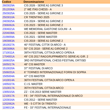
Codice
Denominazione
2603029A
CIS 2026 - SERIE A1 GIRONE 3
2512036A
2° WE ITAS CHESS - A
2503025A
CIS 2025 - SERIE A1 GIRONE 2
2503010A
CR TRENTINO 2025
2403025A
CIS 2024 - SERIE A1 GIRONE 2
2306062A
CIS 2023 - SERIE A1 GIRONE 2
2304021A
WE MEMORIAL GASTONE GOLINI - A
2204038A
CIS 2022 - SERIE MASTER
2109059A
CIS 2021 - SERIE MASTER
1903063A
CIS 2019 - SERIE A1 GIRONE 2
1810027A
40° FESTIVAL CITTA' DI ARCO - A
1803086A
50° CIS 2018 - SERIE A1 GIRONE 2
1710011A
39TH FESTIVAL CITTA DI ARCO OPEN A
1704001A
49° CIS 2017 RAGGRUPPAMENTO SERIE A1 GIR. 2
1606025A
3RD INTERNATIONAL CHESS FESTIVAL ORTISEI
1605017A
48° CIS MASTER
1510020A
37° FESTIVAL DI ARCO
1506031A
6° TORNEO INTERNAZIONALE FORNI DI SOPRA
1505004A
47° CIS MASTER
1410014A
36TH FESTIVAL CITTA DI ARCO OPEN A
1405027A
C.I.S. MASTER
1310017A
35TH FESTIVAL CITTA DI ARCO
1305015A
ZZ - CIS 2013 SERIE MASTER
1210017A
FE - 34° FESTIVAL INTERNAZIONALE DI ARCO
1203016A
CIS 2012 - SERIE MASTER
1202062A
WE - 5 CITTA' DI TRENTO
1106013A
FE - 33° FESTIVAL INTERNAZIONALE