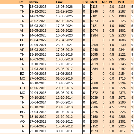
Pr
Inizio
Fine
FSI
Med
NP
PF
Perf
T
TN
13-03-2026
15-03-2026
0
2115
4
2.0
2115
5
TN
19-12-2025
21-12-2025
0
1946
5
4.0
2187
5
TN
14-03-2025
16-03-2025
0
2181
2
0.5
1988
5
TN
28-02-2025
02-03-2025
0
1873
5
4.0
2125
5
TN
15-03-2024
17-03-2024
0
2121
3
1.0
1997
5
VI
19-05-2023
21-05-2023
0
2074
3
0.5
1802
5
TN
14-04-2023
16-04-2023
0
1984
5
3.5
2133
5
PE
19-04-2022
25-04-2022
0
0
0
0.0
1606
9
PE
20-09-2021
26-09-2021
0
2369
5
1.0
2130
9
VR
15-03-2019
17-03-2019
0
2248
4
2.5
2344
5
TN
13-10-2018
21-10-2018
0
2095
8
4.5
2121
9
FE
16-03-2018
18-03-2018
0
2289
4
2.5
2385
5
TN
07-10-2017
15-10-2017
0
2019
9
6.0
2145
9
TN
24-03-2017
26-03-2017
0
2384
4
1.0
2192
5
BZ
04-06-2016
11-06-2016
0
0
0
0.0
2154
9
MC
27-04-2016
01-05-2016
0
0
0
0.0
1715
7
TN
10-10-2015
18-10-2015
0
2068
9
6.0
2194
9
UD
13-06-2015
20-06-2015
0
2180
9
5.0
2224
9
MC
29-04-2015
03-05-2015
0
2372
5
2.5
2373
7
TN
04-10-2014
12-10-2014
0
2039
8
4.5
2071
9
TN
30-04-2014
04-05-2014
0
2261
5
2.0
2190
7
TN
12-10-2013
20-10-2013
0
2206
8
4.5
2220
9
BG
27-04-2013
01-05-2013
0
2375
5
1.5
2226
7
TN
13-10-2012
21-10-2012
0
2160
9
6.0
2286
9
AO
27-04-2012
01-05-2012
0
2300
4
2.0
2301
7
TN
13-04-2012
15-04-2012
0
2152
5
3.0
2225
5
TN
22-10-2011
30-10-2011
0
1973
9
5.0
2017
9