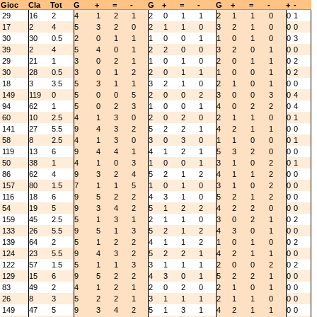
Gioc
Cla
Tot
G
+
=
-
G
+
=
-
G
+
=
-
+
-
29
16
2
4
1
2
1
2
0
1
1
2
1
1
0
0
1
17
2
4
5
3
2
0
2
1
1
0
3
2
1
0
0
0
30
30
0.5
2
0
1
1
1
0
0
1
1
0
1
0
0
3
39
2
4
5
4
0
1
2
2
0
0
3
2
0
1
0
0
29
21
1
3
0
2
1
1
0
1
0
2
0
1
1
0
2
30
28
0.5
3
0
1
2
2
0
1
1
1
0
0
1
0
2
18
3
3.5
5
3
1
1
3
2
1
0
2
1
0
1
0
0
149
119
0
5
0
0
5
2
0
0
2
3
0
0
3
0
4
94
62
1
5
0
2
3
1
0
0
1
4
0
2
2
0
4
60
10
2.5
4
1
3
0
2
0
2
0
2
1
1
0
0
1
141
27
5.5
9
4
3
2
5
2
2
1
4
2
1
1
0
0
58
8
2.5
4
1
3
0
3
0
3
0
1
1
0
0
0
1
119
13
6
9
4
4
1
4
1
2
1
5
3
2
0
0
0
50
38
1
4
1
0
3
1
0
0
1
3
1
0
2
0
1
86
62
4
9
3
2
4
5
2
1
2
4
1
1
2
0
0
157
80
1.5
7
1
1
5
1
0
1
0
3
1
0
2
0
0
116
18
6
9
5
2
2
4
3
1
0
5
2
1
2
0
0
54
19
5
9
3
4
2
5
1
2
2
4
2
2
0
0
0
159
45
2.5
5
1
3
1
2
1
1
0
3
0
2
1
0
2
133
26
5.5
9
5
1
3
5
2
1
2
4
3
0
1
0
0
139
64
2
5
1
2
2
4
1
1
2
1
0
1
0
0
2
124
23
5.5
9
4
3
2
5
2
2
1
4
2
1
1
0
0
122
57
1.5
5
1
1
3
3
1
1
1
2
0
0
2
0
2
129
15
6
9
5
2
2
4
3
0
1
5
2
2
1
0
0
83
49
2
4
1
2
1
2
0
2
0
2
1
0
1
0
0
26
8
3
5
2
2
1
3
1
1
1
2
1
1
0
0
0
149
47
5
9
3
4
2
5
1
3
1
4
2
1
1
0
0