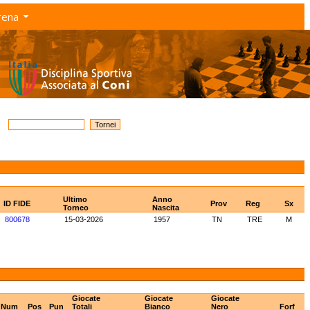
rena
Ultimo
Anno
ID FIDE
Prov
Reg
Sx
Torneo
Nascita
800678
15-03-2026
1957
TN
TRE
M
Giocate
Giocate
Giocate
Num
Pos
Pun
Totali
Bianco
Nero
Forf