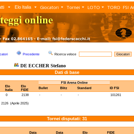
Giocatori
Tornei
LOTO
TORO
FSI A
tti
Elo Italia
catori
Precedente
Ricerca veloce
DE ECCHER Stefano
Dati di base
FSI Arena Online
Elo
Elo
Bullet
Blitz
Standard
ID FSI
Italia
FIDE
0
2138
-
-
-
101261
 2126 (Aprile 2025)
Tornei disputati: 31
Data
Data
Elo
FIDE