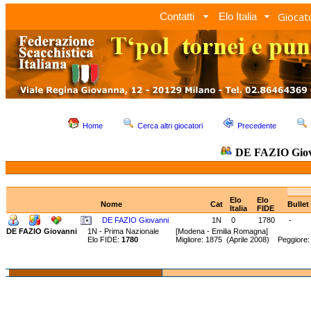
Giocato
Contatti
Elo Italia
Home
Cerca altri giocatori
Precedente
DE FAZIO Giov
Elo
Elo
Nome
Cat
Bullet
Italia
FIDE
DE FAZIO Giovanni
1N
0
1780
-
DE FAZIO Giovanni
1N - Prima Nazionale
[Modena - Emilia Romagna]
Elo FIDE:
1780
Migliore: 1875 (Aprile 2008) Peggiore