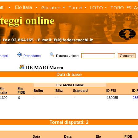
Giocatori
Tornei
LOTO
TORO
FSI A
tti
Elo Italia
catori
Precedente
Ricerca veloce
DE MAIO Marco
Dati di base
FSI Arena Online
Elo
Elo
Bullet
Blitz
Standard
ID FSI
ID 
Italia
FIDE
1399
0
-
-
-
160955
28
Tornei disputati: 2
Data
Data
Elo
FIDE