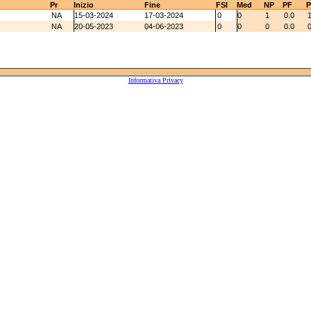
Pr
Inizio
Fine
FSI
Med
NP
PF
P
NA
15-03-2024
17-03-2024
0
0
1
0.0
NA
20-05-2023
04-06-2023
0
0
0
0.0
Informativa Privacy