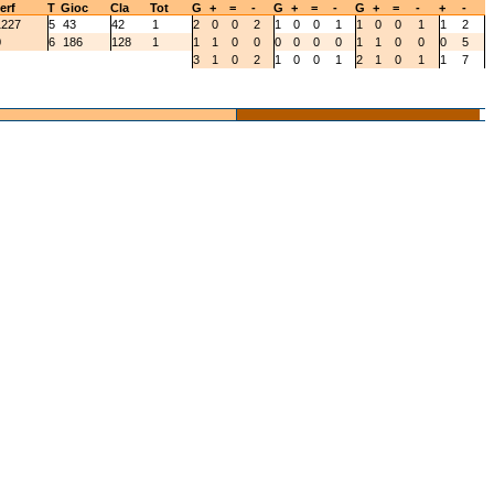
erf
T
Gioc
Cla
Tot
G
+
=
-
G
+
=
-
G
+
=
-
+
-
1227
5
43
42
1
2
0
0
2
1
0
0
1
1
0
0
1
1
2
0
6
186
128
1
1
1
0
0
0
0
0
0
1
1
0
0
0
5
3
1
0
2
1
0
0
1
2
1
0
1
1
7