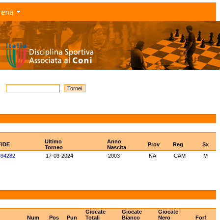
rena
Ultimo
Anno
FIDE
Prov
Reg
Sx
Torneo
Nascita
594282
17-03-2024
2003
NA
CAM
M
Giocate
Giocate
Giocate
Num
Pos
Pun
Totali
Bianco
Nero
Forf