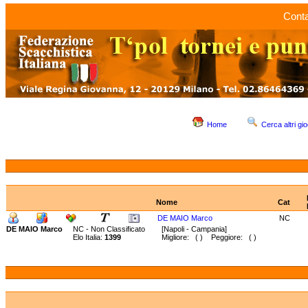
Conta
Home
Cerca altri gio
Nome
Cat
DE MAIO Marco
NC
DE MAIO Marco
NC - Non Classificato
[Napoli - Campania]
Elo Italia:
1399
Migliore: ( ) Peggiore: ( )