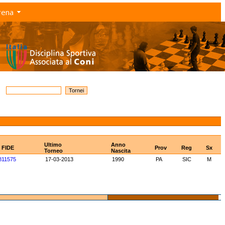
rena
Ultimo
Anno
D FIDE
Prov
Reg
Sx
Torneo
Nascita
811575
17-03-2013
1990
PA
SIC
M