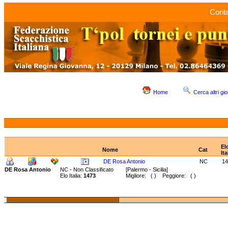
Conta
Home
Cerca altri gio
El
Nome
Cat
Ita
DE Rosa Antonio
NC
14
DE Rosa Antonio
NC - Non Classificato
[Palermo - Sicilia]
Elo Italia:
1473
Migliore: ( ) Peggiore: ( )