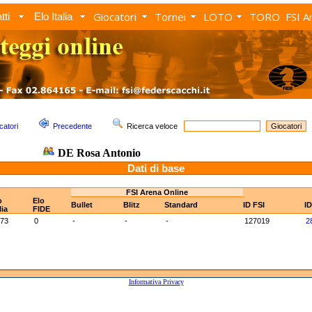
Giocatori
Tornei
LOTO
TORO
FSI A
tti
Elo Italia
catori
Precedente
Ricerca veloce
DE Rosa Antonio
Dati di base
FSI Arena Online
o
Elo
Bullet
Blitz
Standard
ID FSI
I
lia
FIDE
73
0
-
-
-
127019
2
Informativa Privacy