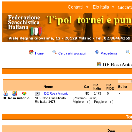
Giocato
Contatti
Elo Italia
Home
Cerca altri giocatori
Precedente
DE Rosa Anto
Elo
Elo
Nome
Cat
Bullet
Italia
FIDE
DE Rosa Antonio
NC
1473
0
-
DE Rosa Antonio
NC - Non Classificato
[Palermo - Sicilia]
Elo Italia:
1473
Migliore: ( ) Peggiore: ( )
Tor
Data