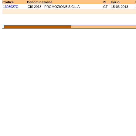
Codice
Denominazione
Pr
Inizio
1303027C
CIS 2013 - PROMOZIONE SICILIA
CT
15-03-2013