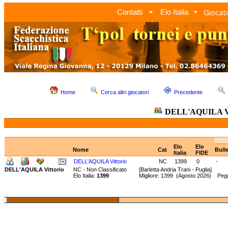
Giocato
Contatti
Elo Italia
Home
Cerca altri giocatori
Precedente
DELL'AQUILA Vi
Elo
Elo
Nome
Cat
Bull
Italia
FIDE
DELL'AQUILA Vittorio
NC
1399
0
-
DELL'AQUILA Vittorio
NC - Non Classificato
[Barletta Andria Trani - Puglia]
Elo Italia:
1399
Migliore: 1399 (Agosto 2026) Peg