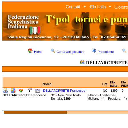
Giocato
Contatti
Elo Italia
Home
Cerca altri giocatori
Precedente
DELL'ARCIPRETE F
Elo
Elo
Nome
Cat
Italia
FID
DELL'ARCIPRETE Francesco
NC
1399
0
DELL'ARCIPRETE Francesco
NC - Non Classificato
[Milano - Lombardia]
Elo Italia:
1399
Migliore: ( ) Peggiore: ( )