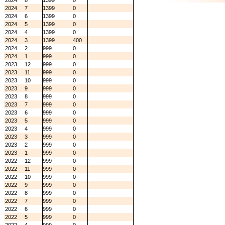
2024
8
1399
0
2024
7
1399
0
2024
6
1399
0
2024
5
1399
0
2024
4
1399
0
2024
3
1399
400
2024
2
999
0
2024
1
999
0
2023
12
999
0
2023
11
999
0
2023
10
999
0
2023
9
999
0
2023
8
999
0
2023
7
999
0
2023
6
999
0
2023
5
999
0
2023
4
999
0
2023
3
999
0
2023
2
999
0
2023
1
999
0
2022
12
999
0
2022
11
999
0
2022
10
999
0
2022
9
999
0
2022
8
999
0
2022
7
999
0
2022
6
999
0
2022
5
999
0