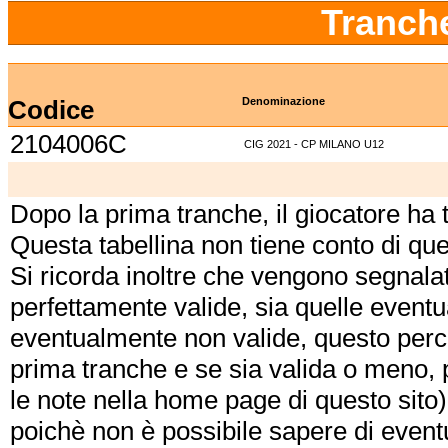
Tranch
Codice
Denominazione
2104006C
CIG 2021 - CP MILANO U12
Dopo la prima tranche, il giocatore ha
Questa tabellina non tiene conto di qu
Si ricorda inoltre che vengono segnalat
perfettamente valide, sia quelle event
eventualmente non valide, questo perch
prima tranche e se sia valida o meno, 
le note nella home page di questo sito)
poichè non è possibile sapere di eventual