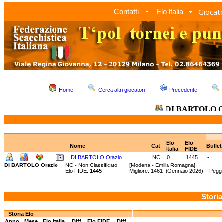
Giocato
Contatti
Elo Italia
Home
Cerca altri giocatori
Precedente
DI BARTOLO O
Elo
Elo
Nome
Cat
Bulle
Italia
FIDE
DI BARTOLO Orazio
NC
0
1445
-
DI BARTOLO Orazio
NC - Non Classificato
[Modena - Emilia Romagna]
Elo FIDE:
1445
Migliore: 1461 (Gennaio 2026) Peggi
Storia
Storia Elo
Anno
Mese
Elo Italia
Diff.
Elo FIDE
Diff.