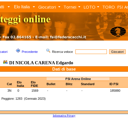
Giocatori
Tornei
LOTO
TORO
FSI A
tti
Elo Italia
catori
Precedente
Ricerca veloce
DI NICOLA CARENA Edgardo
Dati di base
FSI Arena Online
Elo
Elo
Cat
Bullet
Blitz
Standard
ID FSI
Italia
FIDE
3N
0
1569
-
-
-
185880
) Peggiore: 1283 (Gennaio 2023)
Informativa Privacy