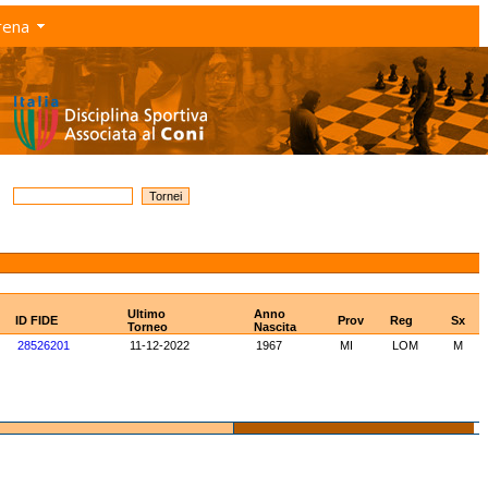
rena
Ultimo
Anno
ID FIDE
Prov
Reg
Sx
Torneo
Nascita
28526201
11-12-2022
1967
MI
LOM
M