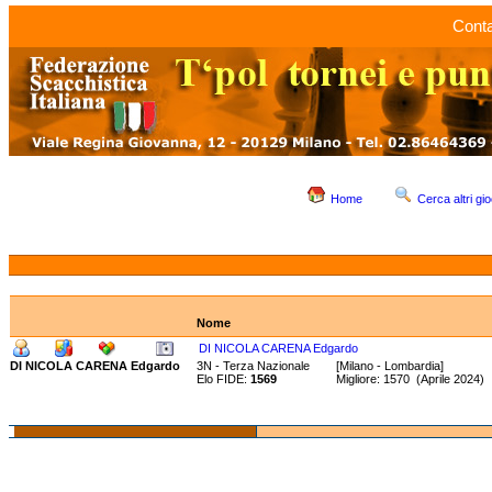
Conta
Home
Cerca altri gio
Nome
DI NICOLA CARENA Edgardo
DI NICOLA CARENA Edgardo
3N - Terza Nazionale
[Milano - Lombardia]
Elo FIDE:
1569
Migliore: 1570 (Aprile 2024