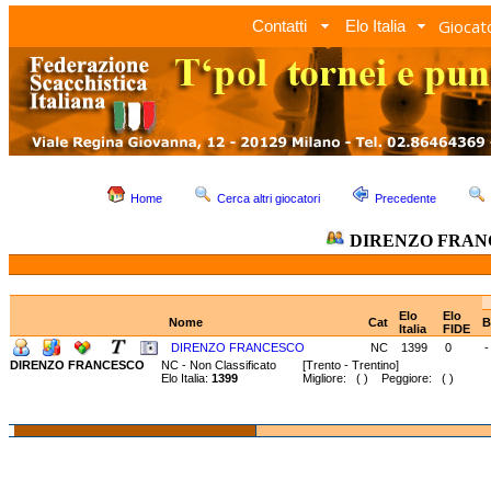
Giocato
Contatti
Elo Italia
Home
Cerca altri giocatori
Precedente
DIRENZO FRAN
Elo
Elo
Nome
Cat
B
Italia
FIDE
DIRENZO FRANCESCO
NC
1399
0
-
DIRENZO FRANCESCO
NC - Non Classificato
[Trento - Trentino]
Elo Italia:
1399
Migliore: ( ) Peggiore: ( )