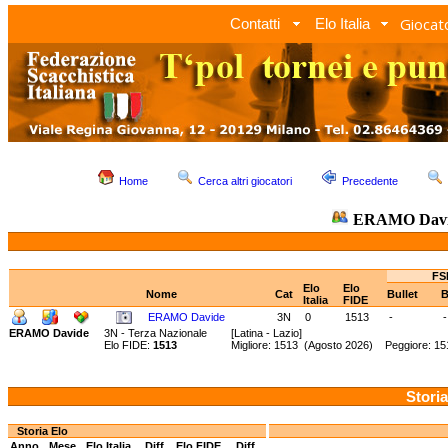
Giocato
Contatti
Elo Italia
Home
Cerca altri giocatori
Precedente
ERAMO Davi
FS
Elo
Elo
Nome
Cat
Bullet
B
Italia
FIDE
ERAMO Davide
3N
0
1513
-
-
ERAMO Davide
3N - Terza Nazionale
[Latina - Lazio]
Elo FIDE:
1513
Migliore: 1513 (Agosto 2026) Peggiore: 1
Storia
Storia Elo
Anno
Mese
Elo Italia
Diff.
Elo FIDE
Diff.