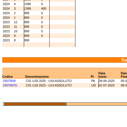
2024
4
1399
0
2024
3
1399
400
2024
2
999
0
2024
1
999
0
2023
12
999
0
2023
11
999
0
2023
10
999
0
2023
9
999
0
2023
8
999
Tor
Data
Dat
Codice
Denominazione
Pr
Inizio
Fin
2507004I
CIG U18 2025 - U16 ASSOLUTO
PA
28-06-2025
05-
2307007G
CIG U18 2023 - U14 ASSOLUTO
UD
02-07-2023
09-