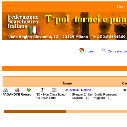
Conta
Home
Cerca altri gio
Nome
Ca
FAGANDINI Romeo
N
FAGANDINI Romeo
NC - Non Classificato
[Reggio Emilia - Emilia Romagna]
Elo Italia:
1399
Migliore: ( ) Peggiore: ( )