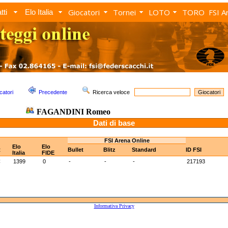
Giocatori
Tornei
LOTO
TORO
FSI A
tti
Elo Italia
catori
Precedente
Ricerca veloce
FAGANDINI Romeo
Dati di base
FSI Arena Online
Elo
Elo
t
Bullet
Blitz
Standard
ID FSI
Italia
FIDE
C
1399
0
-
-
-
217193
Informativa Privacy