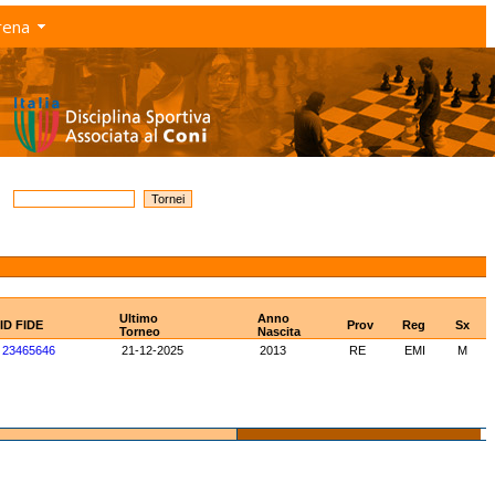
rena
Ultimo
Anno
ID FIDE
Prov
Reg
Sx
Torneo
Nascita
23465646
21-12-2025
2013
RE
EMI
M