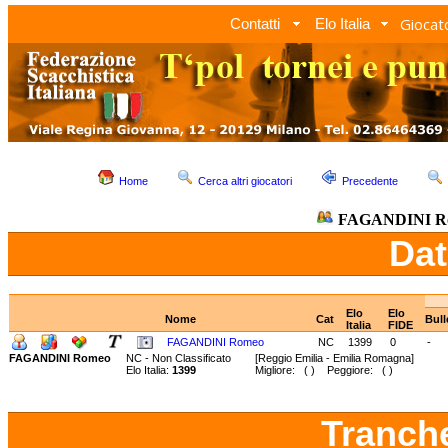
Giocato
Contatti
Elo Italia
Home
Cerca altri giocatori
Precedente
FAGANDINI R
Dat
Elo
Elo
Nome
Cat
Bull
Italia
FIDE
FAGANDINI Romeo
NC
1399
0
-
FAGANDINI Romeo
NC - Non Classificato
[Reggio Emilia - Emilia Romagna]
Elo Italia:
1399
Migliore: ( ) Peggiore: ( )
Tranch