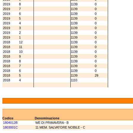
2019
8
1139
0
2019
7
1139
0
2019
6
1139
0
2019
5
1139
0
2019
4
1139
0
2019
3
1139
0
2019
2
1139
0
2019
1
1139
0
2018
12
1139
0
2018
11
1139
0
2018
10
1139
0
2018
9
1139
0
2018
8
1139
0
2018
7
1139
0
2018
6
1139
0
2018
5
1139
29
2018
4
1110
Codice
Denominazione
1804012B
WE DI PRIMAVERA - B
1803001C
11 MEM. SALVATORE NOBILE - C