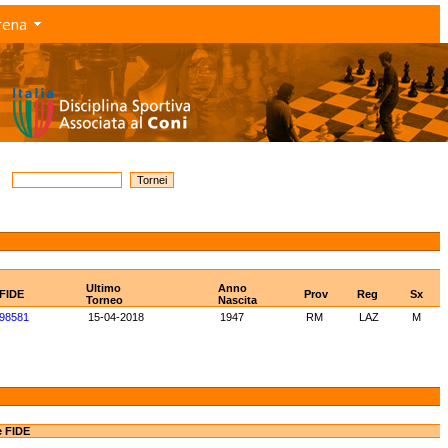
rena
Ultimo
Anno
 FIDE
Prov
Reg
Sx
Torneo
Nascita
98581
15-04-2018
1947
RM
LAZ
M
e FIDE