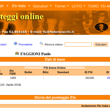
Giocatori
Tornei
LOTO
TORO
FSI A
tti
Elo Italia
catori
Precedente
Ricerca veloce
FAGGIONI Paolo
Dati di base
FSI Arena Online
o
Elo
Bullet
Blitz
Standard
ID FSI
ID
lia
FIDE
1483
-
-
-
162345
28
110 (Aprile 2018)
Storia del punteggio Elo
Andamento Elo Italia 