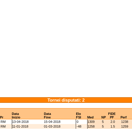
Tornei disputati: 2
Data
Data
Elo
FIDE
Pr
Inizio
Fine
FSI
Med
NP
PF
Perf
RM
13-04-2018
15-04-2018
0
1309
5
2.0
1238
RM
11-01-2018
01-03-2018
-48
1258
5
1.5
1259