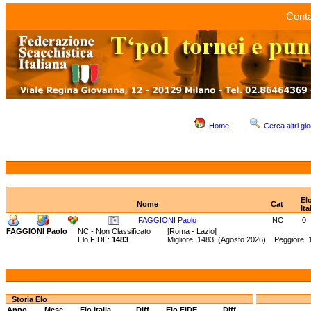
Conta
Home
Cerca altri gio
El
Nome
Cat
Ita
FAGGIONI Paolo
NC
0
FAGGIONI Paolo
NC - Non Classificato
[Roma - Lazio]
Elo FIDE:
1483
Migliore: 1483 (Agosto 2026) Peggiore: 1
Storia Elo
Anno
Mese
Elo Italia
Diff.
Elo FIDE
Diff.