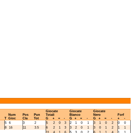
Giocate
Giocate
Giocate
Num
Pos
Pun
Totali
Bianco
Nero
Forf
T
Gioc
Cla
Tot
G
+
=
-
G
+
=
-
G
+
=
-
+
-
5
6
3
2
5
2
0
3
2
1
0
1
3
1
0
2
0
0
8
16
11
3.5
6
2
1
3
3
2
0
1
3
0
1
2
1
1
11
4
1
6
5
3
0
2
6
1
1
4
1
1