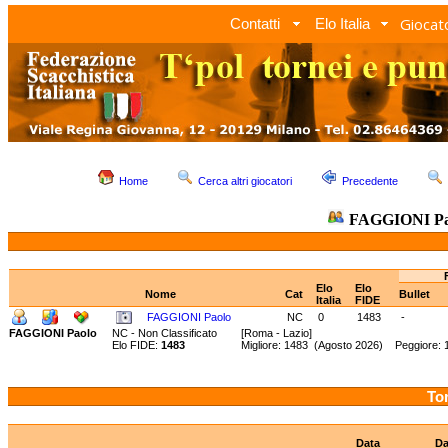
Giocato
Contatti
Elo Italia
Home
Cerca altri giocatori
Precedente
FAGGIONI Pa
Elo
Elo
Nome
Cat
Bullet
Italia
FIDE
FAGGIONI Paolo
NC
0
1483
-
FAGGIONI Paolo
NC - Non Classificato
[Roma - Lazio]
Elo FIDE:
1483
Migliore: 1483 (Agosto 2026) Peggiore: 1
Tor
Data
Da