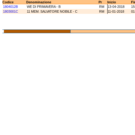
Codice
Denominazione
Pr
Inizio
Fi
1804012B
WE DI PRIMAVERA - B
RM
13-04-2018
15
1803001C
11 MEM. SALVATORE NOBILE - C
RM
11-01-2018
01